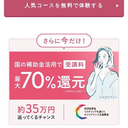
人気コースを無料で体験する
さ
ら
に
今
だ
け！
国
の
補
助
金
活
用
で
今
だ