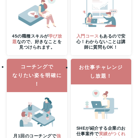
し
込
み
締
切
さ
45の職種スキルが
学び放
入門コース
もあるので安
ら
題
なので、好きなことを
心！わからないことは講
見つけられます。
師に質問もOK！
に
8
月
6
コーチングで
お仕事チャレンジ
日
なりたい姿を明確に
し放題！
（木）
！
21
時
ま
で
の
W
チ
ャ
SHEが紹介する企業のお
仕事案件で
実績がつくれ
ン
月1回のコーチングで
強