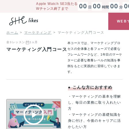
Apple Watch SE3
当たる
00
00
00
0
日
時間
分
Wチャンス終了まで
WEB
ホーム
マーケティング
マーケティング入門コース
全
3
レッスン
1ヶ月
本コースでは、マーケティングプロ
マーケティング入門コース
セスの全体像と各フェーズで必要な
フレームワークなど、1年目のマーケ
ターに必要な教養レベルの知識を事
例をもとに実践的に習得していきま
す。
●
こんな方におすすめ
・マーケティングの基本を理解
し、毎日の業務に取り入れたい
方
・マーケティングの基礎知識を
身に付け、今後のキャリアに活
かしたい方