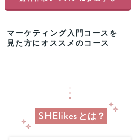
返
ッ
っ
ス
て
ン
く
に
る
マーケティング入門
コースを
申
チ
し
ャ
見た方にオススメのコース
込
ン
み
ス!!
＆
経
参
済
加
産
業
す
省
る
リ
と
ス
抽
キ
選
リ
で
SHElikes
ン
とは？
プ
グ
レ
を
ゼ
通
ン
じ