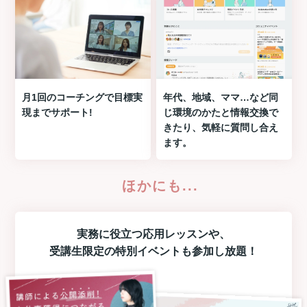
月1回のコーチングで目標実
年代、地域、ママ…など同
現までサポート!
じ環境のかたと情報交換で
きたり、気軽に質問し合え
ます。
ほかにも...
実務に役立つ
応用レッスン
や、
受講生限定の
特別イベント
も参加し放題！