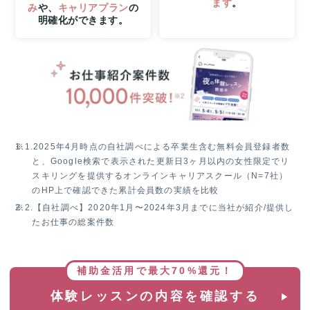
ます
。
ス！
み
や、
キャリアプラン
の
明確化ができます。
無
料
体
験
レ
ッ
ス
ン
参
※1.
2025年4月時点の自社調べによる卒業生含む無料会員登録者数
加
と、Google検索で表示された更新日3ヶ月以内の女性限定でリ
で
スキリングを提供するオンラインキャリアスクール（N=7社）
抽
のHP上で確認できた累計会員数の実績を比較
選
※2.
【自社調べ】2020年1月〜2024年3月までに当社が紹介/提供し
で
たお仕事の総案件数
1
名
様
に
補助金活用で最大70%還元！
Apple
Watch
体験レッスンの内容を確認する
SE3