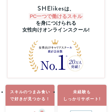
た
ト！
SHElikes
キ
ハ
は、
ャ
ワ
PC一つで働けるスキル
リ
イ
ア
を身につけられる
旅
ア
行
女性向けオンラインスクール
!
ッ
or
プ
MacBook
支
Pro
援
1
事
名
業
様
に
当
た
る！
8
月
スキルのつまみ食い
未経験も
31
日
で
好きが見つかる！
しっかりサポート!
（月）
申