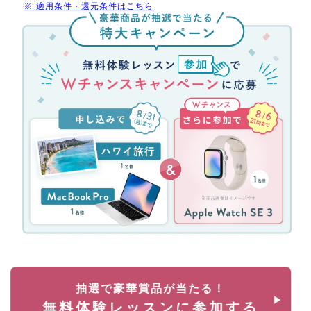
※ 適用条件・還元条件はこちら
け
無
受
料
講
体
料
験
最
レ
大
ッ
70%
ス
還
ン
元
参
(消
加
費
キ
税
ャ
分
ン
を
ペ
除
ー
く)
ン！
約
無
35
料
万
体
円
抽選で豪華賞品が当たる！
験
が
無料体験レッスンに参加する
レ