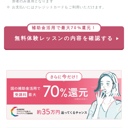
加者のみ適用となります
お支払いにはクレジットカードもご利用いただけます。
補助金活用で最大70%還元！
無料体験レッスンの内容を確認する
さ
ら
に
今
だ
け！
国
の
補
助