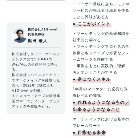
・ユーザー目線に立ち、モノや
サービスが売れる仕組みを作る
ことに興味がある方
●
ここがポイント
株式会社A1Growth
・マーケティングの基礎知識を
代表取締役
効率的に学べる
堀田 遼人
・マーケティングプロセスの全
体像と各フェーズで必要なフレ
株式会社リクルートホールデ
ィングスにてSUUMOの
ームワークを理解する
Web/Appの企画開発に携わ
・事例をもとに実践的に理解、
る。
考えていくことができる
株式会社スペースマーケット
●
身につくスキル
でマーケティングを経験した
のち、2022年に株式会社
1年目のマーケターに必要な教
A1Growthを創業。
養レベルの知識
主にスタートアップや新規事
業のマーケティング・ブラン
●
作れるようになるもの／
ディングを支援を行う。
出来るようになること
マーケティングにおける基本の
フレームワーク
●
目指せる未来