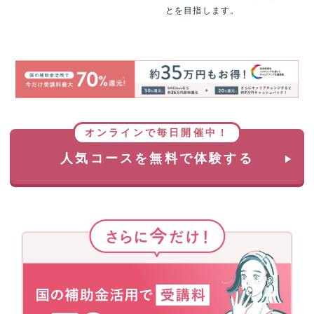
とを目指します。
オンラインで毎日開催中！
人気コースを無料で体験する
さ
ら
に
今
だ
け！
国