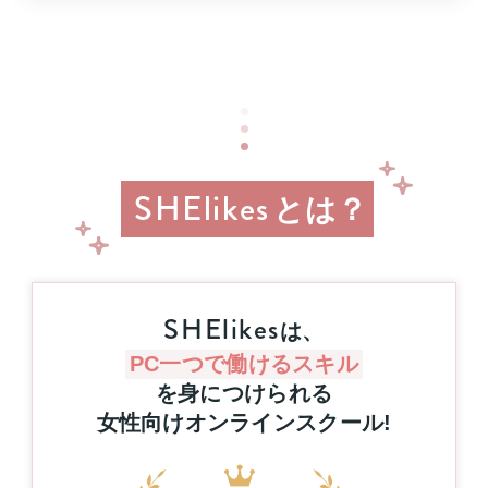
（木）
21
時
ま
で
の
W
チ
ャ
SHElikes
ン
とは？
ス！
無
料
体
験
SHElikes
は、
レ
ッ
PC一つで働けるスキル
ス
を身につけられる
ン
女性向けオンラインスクール
!
参
加
で