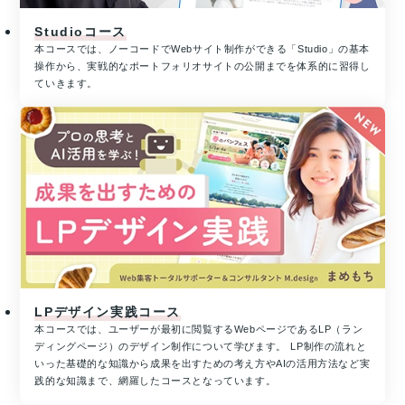
当
Studioコース
た
本コースでは、ノーコードでWebサイト制作ができる「Studio」の基本
る！
操作から、実戦的なポートフォリオサイトの公開までを体系的に習得し
8
ていきます。
月
31
日
（月）
申
し
込
み
締
切
さ
ら
LPデザイン実践コース
に
本コースでは、ユーザーが最初に閲覧するWebページであるLP（ラン
8
ディングページ）のデザイン制作について学びます。 LP制作の流れと
月
いった基礎的な知識から成果を出すための考え方やAIの活用方法など実
6
践的な知識まで、網羅したコースとなっています。
日