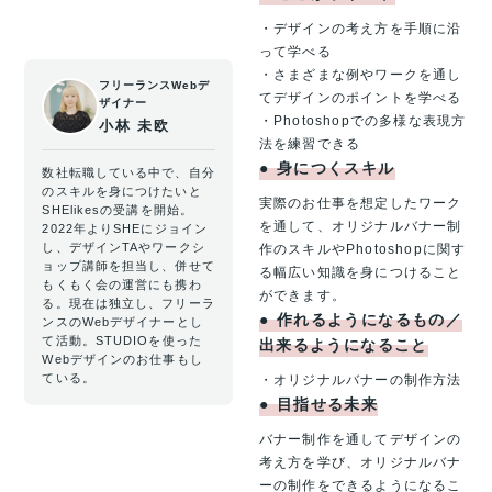
・デザインの考え方を手順に沿
って学べる
・さまざまな例やワークを通し
フリーランスWebデ
てデザインのポイントを学べる
ザイナー
・Photoshopでの多様な表現方
小林 未欧
法を練習できる
●
身につくスキル
数社転職している中で、自分
のスキルを身につけたいと
実際のお仕事を想定したワーク
SHElikesの受講を開始。
を通して、オリジナルバナー制
2022年よりSHEにジョイン
し、デザインTAやワークシ
作のスキルやPhotoshopに関す
ョップ講師を担当し、併せて
る幅広い知識を身につけること
もくもく会の運営にも携わ
ができます。
る。現在は独立し、フリーラ
●
作れるようになるもの／
ンスのWebデザイナーとし
て活動。STUDIOを使った
出来るようになること
Webデザインのお仕事もし
ている。
・オリジナルバナーの制作方法
●
目指せる未来
バナー制作を通してデザインの
考え方を学び、オリジナルバナ
ーの制作をできるようになるこ