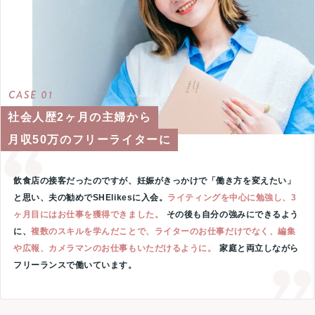
CASE 01
社会人歴2ヶ月の主婦から
月収50万のフリーライターに
飲食店の接客だったのですが、妊娠がきっかけで「働き方を変えたい」
と思い、夫の勧めでSHElikesに入会。
ライティングを中心に勉強し、3
ヶ月目にはお仕事を獲得できました。
その後も自分の強みにできるよう
に、
複数のスキルを学んだことで、ライターのお仕事だけでなく、編集
や広報、カメラマンのお仕事もいただけるように。
家庭と両立しながら
フリーランスで働いています。