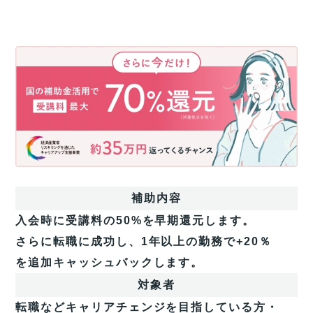
さ
ら
に
今
だ
け！
国
の
補
助
補助内容
金
活
入会時に受講料の50%を早期還元します。
用
さらに転職に成功し、1年以上の勤務で+20％
で
今
を追加キャッシュバックします。
だ
対象者
け
受
転職などキャリアチェンジを目指している方・