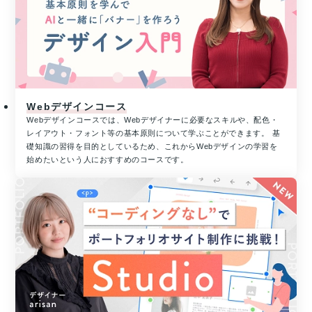
省
る
リ
と
ス
抽
キ
選
リ
で
ン
プ
グ
レ
を
Webデザインコース
ゼ
通
Webデザインコースでは、Webデザイナーに必要なスキルや、配色・
ン
じ
レイアウト・フォント等の基本原則について学ぶことができます。 基
た
ト！
礎知識の習得を目的としているため、これからWebデザインの学習を
キ
ハ
始めたいという人におすすめのコースです。
ャ
ワ
リ
イ
ア
旅
ア
行
ッ
or
プ
MacBook
支
Pro
援
1
事
名
業
様
に