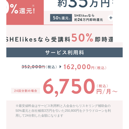
※最安値料金はサービス利用料と入会金からリスキリング補助金の
50%還元と自社補填3万円を引いた250,800円をクラウドローンを利
用して24分割した金額になります