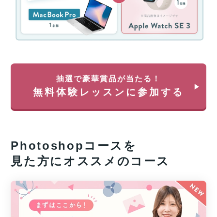
ャ
分
ン
を
ペ
除
ー
く)
ン！
約
無
35
料
万
体
円
抽選で豪華賞品が当たる！
験
が
無料体験レッスンに参加する
レ
返
ッ
っ
ス
て
ン
く
に
る
Photoshop
コースを
申
チ
し
ャ
見た方にオススメのコース
込
ン
み
ス!!
＆
経
参
済
加
産
業
す