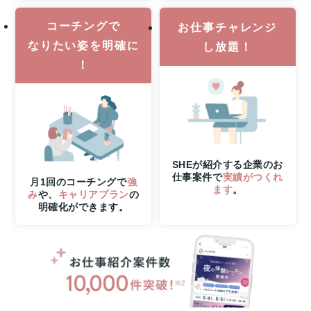
コーチングで
お仕事チャレンジ
なりたい姿を明確に
し放題！
！
SHEが紹介する企業のお
仕事案件で
実績がつくれ
月1回のコーチングで
強
ます
。
み
や、
キャリアプラン
の
明確化ができます。