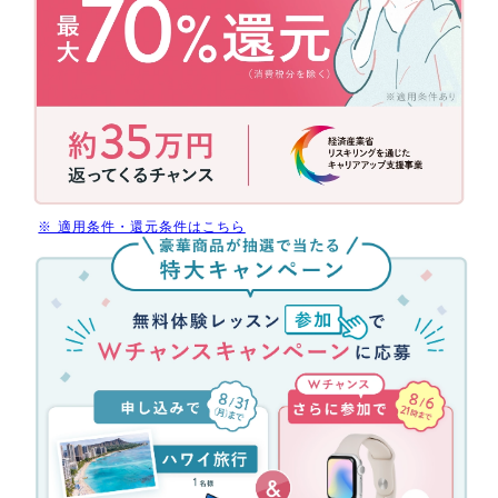
の
補
助
金
活
用
で
今
だ
※ 適用条件・還元条件はこちら
け
無
受
料
講
体
料
験
最
レ
大
ッ
70%
ス
還
ン
元
参
(消
加
費
キ
税