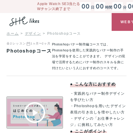
Apple Watch SE3
当たる
00
00
00
0
日
時間
分
Wチャンス終了まで
WEB
ホーム
デザイン
Photoshopコース
全
2
レッスン
1ヶ月〜2ヶ月
Photoshopバナー制作編コースでは、
Photoshopコース
Photoshopを使用した実践的なバナー制作の手
法を学習をすることができます。 デザインの現
場で活用するためにバナー制作のスキルを身に
付けたいという人におすすめのコースです。
●
こんな方におすすめ
・実践的なバナー制作デザイン
を学びたい方
・Photoshopを用いたデザイン
表現の引き出しを増やしたい方
・デザインの「お仕事チャレン
ジ」に挑戦してみたい方
●
ここがポイント