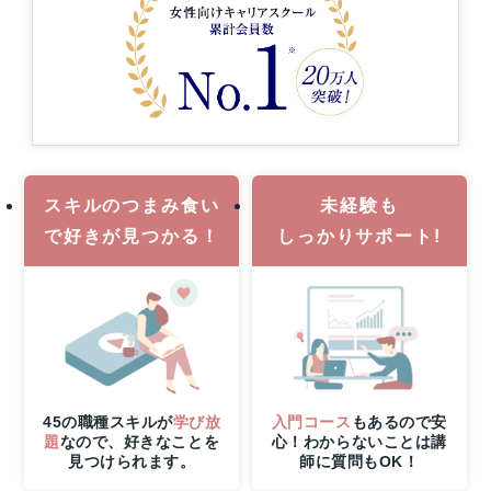
抽
選
で
1
名
様
に
Apple
Watch
SE3
スキルのつまみ食い
未経験も
プ
で
好きが見つかる！
しっかりサポート!
レ
ゼ
ン
ト！
45の職種スキルが
学び放
入門コース
もあるので安
題
なので、好きなことを
心！わからないことは講
見つけられます。
師に質問もOK！