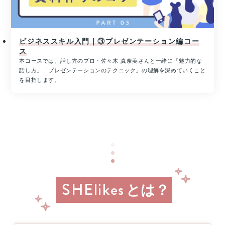
ン
プ
グ
レ
を
ゼ
通
ン
ビジネススキル入門｜③プレゼンテーション編コー
じ
た
ス
ト！
キ
本コースでは、話し方のプロ・佐々木 真奈美さんと一緒に「魅力的な
ハ
ャ
話し方」「プレゼンテーションのテクニック」の理解を深めていくこと
ワ
リ
を目指します。
イ
ア
旅
ア
行
ッ
or
プ
MacBook
支
Pro
援
1
事
名
業
様
に
当
SHElikes
とは？
た
る！
8
月