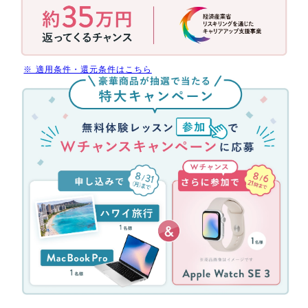
活
用
で
今
だ
※ 適用条件・還元条件はこちら
け
無
受
料
講
体
料
験
最
レ
大
ッ
70%
ス
還
ン
元
参
(消
加
費
キ
税
ャ
分
ン
を
ペ
除
ー
く)
ン！
約