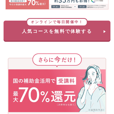
オンラインで毎日開催中！
人気コースを無料で体験する
さ
ら
に
今
だ
け！
国
の
補
助
金