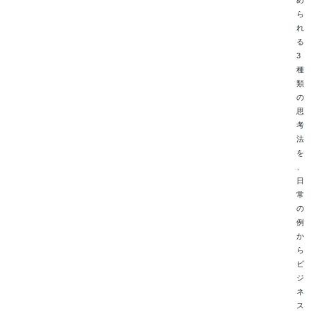
め
ら
れ
る
3
種
類
の
思
考
法
を
、
日
常
の
例
か
ら
ビ
ジ
ネ
ス