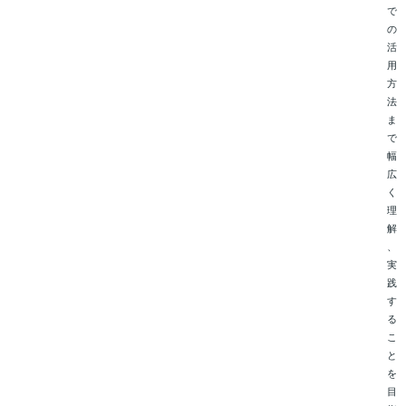
で
の
活
用
方
法
ま
で
幅
広
く
理
解
、
実
践
す
る
こ
と
を
目