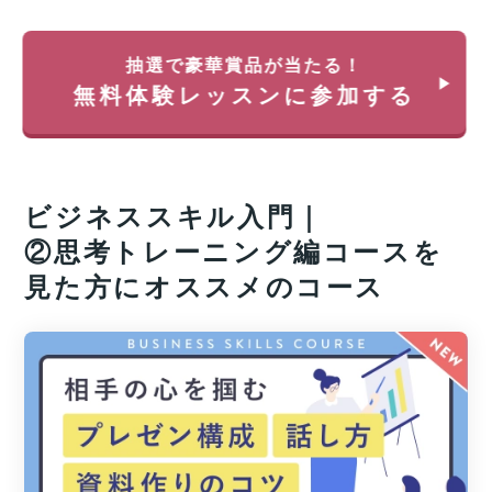
無
35
料
万
体
円
抽選で豪華賞品が当たる！
験
が
無料体験レッスンに参加する
レ
返
ッ
っ
ス
て
ン
く
に
る
ビジネススキル入門｜
申
チ
し
ャ
②思考トレーニング編
コースを
込
ン
見た方にオススメのコース
み
ス!!
＆
経
参
済
加
産
業
す
省
る
リ
と
ス
抽
キ
選
リ
で