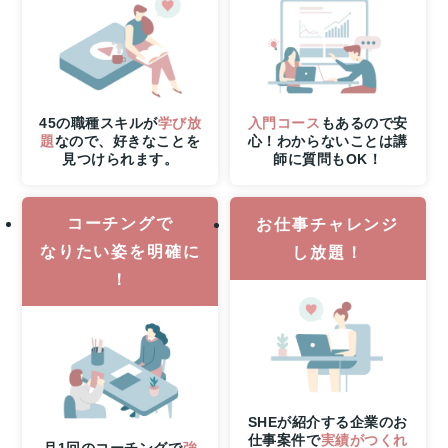
W
チ
ャ
ン
ス！
無
45の職種スキルが
学び放
入門コース
もあるので安
題
なので、好きなことを
心！わからないことは講
料
見つけられます。
師に質問もOK！
体
験
レ
コーチングで
お仕事チャレンジ
ッ
ス
なりたい姿を明確に
し放題！
ン
！
参
加
で
抽
選
で
1
SHEが紹介する企業のお
名
仕事案件で
実績がつくれ
月1回のコーチングで
強