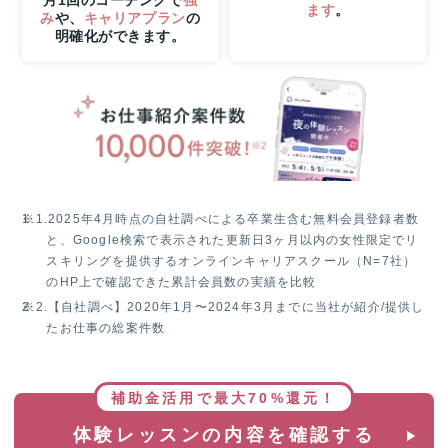
様
ます
。
み
や、
キャリアプラン
の
に
明確化ができます。
Apple
Watch
SE3
プ
レ
ゼ
ン
ト！
※1.
2025年4月時点の自社調べによる卒業生含む無料会員登録者数
と、Google検索で表示された更新日3ヶ月以内の女性限定でリ
スキリングを提供するオンラインキャリアスクール（N=7社）
のHP上で確認できた累計会員数の実績を比較
※2.
【自社調べ】2020年1月〜2024年3月までに当社が紹介/提供し
たお仕事の総案件数
補助金活用で最大70%還元！
体験レッスンの内容を確認する