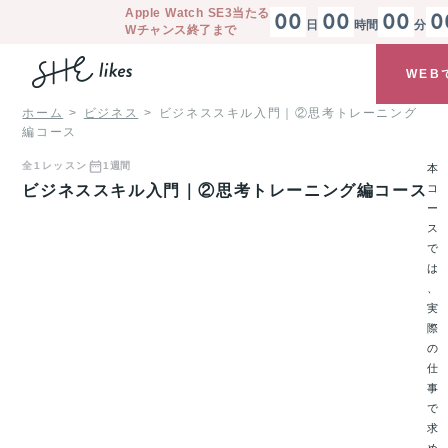
Apple Watch SE3
当たる
00
00
00
0
日
時間
分
Wチャンス終了まで
WEB
ホーム
ビジネス
ビジネススキル入門｜②思考トレーニング
編コース
全
1
レッスン
1週間
本
ビジネススキル入門｜②思考トレーニング編コース
コ
ー
ス
で
は
、
実
際
の
仕
事
で
求