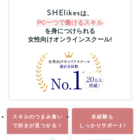
31
SHElikes
日
は、
（月）
PC一つで働けるスキル
申
を身につけられる
し
込
女性向けオンラインスクール
!
み
締
切
さ
ら
に
8
月
6
日
（木）
21
スキルのつまみ食い
未経験も
時
で
好きが見つかる！
しっかりサポート!
ま
で
の