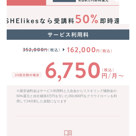
※最安値料金はサービス利用料と入会金からリスキリング補助金の
50%還元と自社補填3万円を引いた250,800円をクラウドローンを利
用して24分割した金額になります