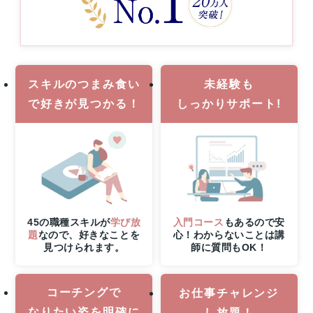
ら
に
8
月
6
日
スキルのつまみ食い
未経験も
（木）
21
で
好きが見つかる！
しっかりサポート!
時
ま
で
の
W
チ
ャ
ン
45の職種スキルが
学び放
入門コース
もあるので安
ス！
題
なので、好きなことを
心！わからないことは講
無
見つけられます。
師に質問もOK！
料
体
験
コーチングで
お仕事チャレンジ
レ
なりたい姿を明確に
し放題！