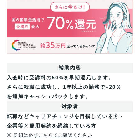
さ
ら
に
今
だ
け！
国
の
補
助
補助内容
金
活
入会時に受講料の50%を早期還元します。
用
さらに転職に成功し、1年以上の勤務で+20％
で
今
を追加キャッシュバックします。
だ
対象者
け
受
転職などキャリアチェンジを目指している方・
講
企業等と雇用契約を締結している方
料
最
※
詳細は必ずこちらでご確認ください