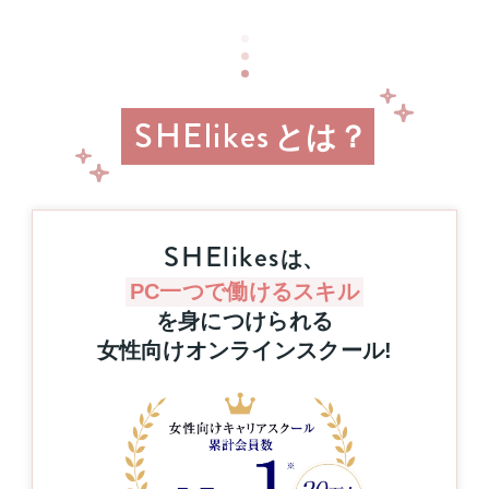
or
プ
MacBook
支
Pro
援
1
事
名
業
様
SHElikes
とは？
に
当
た
る！
8
月
SHElikes
は、
31
日
PC一つで働けるスキル
（月）
を身につけられる
申
女性向けオンラインスクール
!
し
込
み
締
切
さ