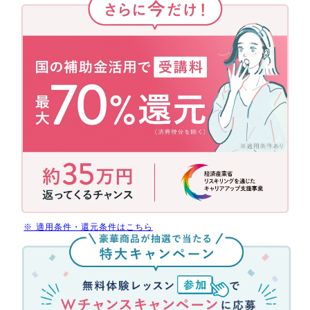
ら
に
今
だ
け！
国
の
補
助
金
活
用
で
今
だ
※ 適用条件・還元条件はこちら
け
無
受
料
講
体
料
験
最
レ
大