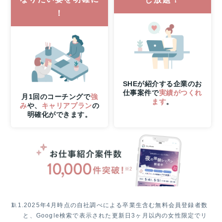
ッ
！
ス
ン
参
加
で
抽
選
SHEが紹介する企業のお
で
仕事案件で
実績がつくれ
1
月1回のコーチングで
強
ます
。
名
み
や、
キャリアプラン
の
明確化ができます。
様
に
Apple
Watch
SE3
プ
レ
ゼ
ン
ト！
※1.
2025年4月時点の自社調べによる卒業生含む無料会員登録者数
と、Google検索で表示された更新日3ヶ月以内の女性限定でリ