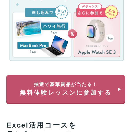
ッ
70%
ス
還
ン
元
参
(消
加
費
キ
税
ャ
分
ン
を
ペ
除
ー
く)
ン！
約
無
35
料
万
体
円
抽選で豪華賞品が当たる！
験
が
無料体験レッスンに参加する
レ
返
ッ
っ
ス
て
ン
く
に
る
Excel活用
コースを
申
チ
し
ャ