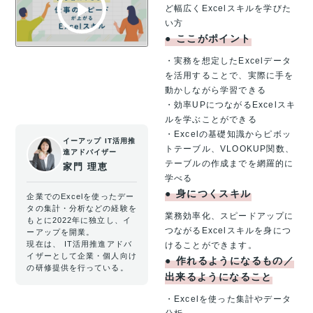
ど幅広くExcelスキルを学びた
い方
●
ここがポイント
・実務を想定したExcelデータ
を活用することで、実際に手を
動かしながら学習できる
・効率UPにつながるExcelスキ
ルを学ぶことができる
・Excelの基礎知識からピボッ
イーアップ IT活用推
トテーブル、VLOOKUP関数、
進アドバイザー
テーブルの作成までを網羅的に
家門 理恵
学べる
●
身につくスキル
企業でのExcelを使ったデー
タの集計・分析などの経験を
業務効率化、スピードアップに
もとに2022年に独立し、イ
つながるExcelスキルを身につ
ーアップを開業。
現在は、 IT活用推進アドバ
けることができます。
イザーとして企業・個人向け
●
作れるようになるもの／
の研修提供を行っている。
出来るようになること
・Excelを使った集計やデータ