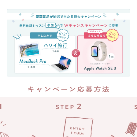
大
70%
無
還
料
元
体
(消
験
費
レ
税
ッ
分
ス
を
ン
除
参
く)
加
約
キ
35
万
ャ
円
ン
が
ペ
返
ー
っ
ン！
て
無
く
料
る
体
チ
験