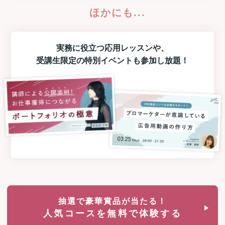
ほかにも...
実務に役立つ
応用レッスン
や、
受講生限定の
特別イベント
も参加し放題！
抽選で豪華賞品が当たる！
人気コースを無料で体験する