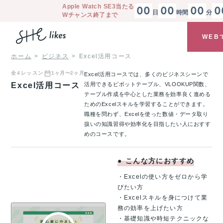
Apple Watch SE3
当たる
00
00
00
0
日
時間
分
Wチャンス終了まで
WEB
ホーム
ビジネス
Excel活用コース
全
4
レッスン
1ヶ月〜2ヶ月
Excel活用コースでは、多くのビジネスシーンで
Excel活用コース
活用できるピボットテーブル、VLOOKUP関数、
テーブル作成を中心とした業務を効率良く進める
ためのExcelスキルを学習することができます。
職種を問わず、Excelを使った数値・データ取り
扱いの知識習得や効率化を目指したい人におすす
めのコースです。
●
こんな方におすすめ
・Excelの使い方をゼロから学
びたい方
・Excelスキルを身につけて業
務の効率を上げたい方
・基礎知識や時短テクニックな