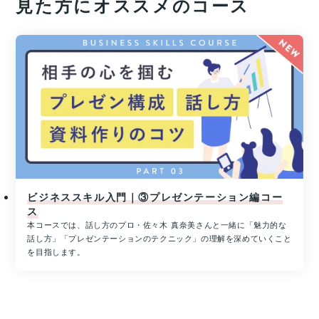
見た方にオススメのコース
込
ン
み
ス!!
＆
経
参
済
加
産
業
す
省
る
リ
と
ス
抽
キ
選
リ
で
ン
プ
グ
レ
を
ビジネススキル入門｜③プレゼンテーション編コー
ゼ
通
ス
ン
じ
本コースでは、話し方のプロ・佐々木 真奈美さんと一緒に「魅力的な
た
ト！
話し方」「プレゼンテーションのテクニック」の理解を深めていくこと
キ
ハ
を目指します。
ャ
ワ
リ
イ
ア
旅
ア
行
ッ