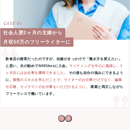
CASE 01
社会人歴2ヶ月の主婦から
月収50万のフリーライターに
飲食店の接客だったのですが、妊娠がきっかけで「働き方を変えたい」
と思い、夫の勧めでSHElikesに入会。
ライティングを中心に勉強し、3
ヶ月目にはお仕事を獲得できました。
その後も自分の強みにできるよう
に、
複数のスキルを学んだことで、ライターのお仕事だけでなく、編集
や広報、カメラマンのお仕事もいただけるように。
家庭と両立しながら
フリーランスで働いています。