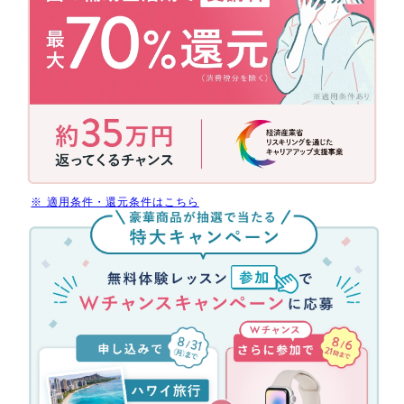
国
の
補
助
金
活
用
で
今
だ
※ 適用条件・還元条件はこちら
け
無
受
料
講
体
料
験
最
レ
大
ッ
70%
ス
還
ン
元
参
(消
加
費