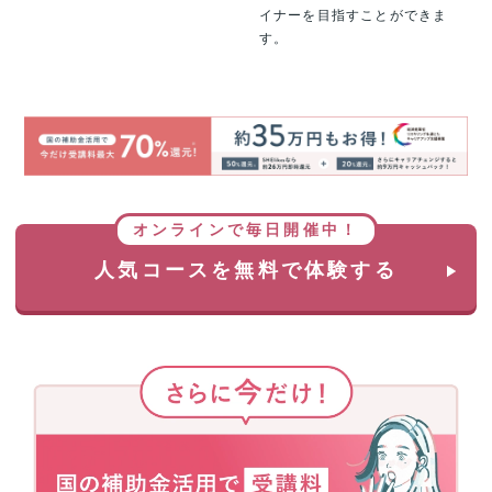
イナーを目指すことができま
す。
オンラインで毎日開催中！
人気コースを無料で体験する
さ
ら
に
今
だ
け！