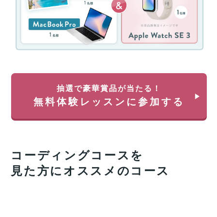
キ
税
ャ
分
ン
を
ペ
除
ー
く)
ン！
約
無
35
料
万
体
円
抽選で豪華賞品が当たる！
験
が
無料体験レッスンに参加する
レ
返
ッ
っ
ス
て
ン
く
に
る
コーディング
コースを
申
チ
し
ャ
見た方にオススメのコース
込
ン
み
ス!!
＆
経
参
済
加
産