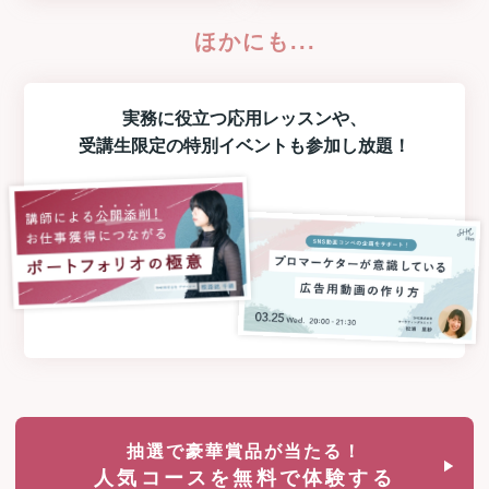
ほかにも...
実務に役立つ
応用レッスン
や、
受講生限定の
特別イベント
も参加し放題！
抽選で豪華賞品が当たる！
人気コースを無料で体験する