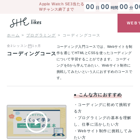
Apple Watch SE3
当たる
00
00
00
0
日
時間
分
Wチャンス終了まで
WEB
ホーム
プログラミング
コーディングコース
全
2
レッスン
1ヶ月
コーディング入門コースでは、Webサイトを制
コーディングコース
作を通じてHTMLとCSSを使ったコーディング
について学習することができます。 コーディ
ングを0から学んでみたい、Webサイト制作に
挑戦してみたいという人におすすめのコースで
す。
●
こんな方におすすめ
・コーディングに初めて挑戦す
る方
・プログラミングの基本を理解
し、仕事に活かしたい方
・Webサイト制作に挑戦してみ
たい方