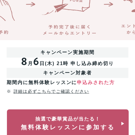
チ
験
ャ
レ
ン
ッ
ス!!
ス
ン
経
済
に
産
申
業
し
省
込
キャンペーン実施期間
リ
8
6
み
ス
月
日(
木
)
21時
申し込み締め切り
＆
キ
参
リ
キャンペーン対象者
加
ン
期間内に無料体験レッスンに
申込みされた方
す
グ
を
る
※
詳細は必ずこちらでご確認ください
通
と
じ
抽
た
選
キ
で
ャ
抽選で豪華賞品が当たる！
プ
リ
無料体験レッスンに参加する
レ
ア
ゼ
ア