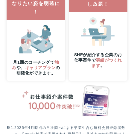
なりたい姿を明確に
し放題！
（木）
！
21
時
ま
で
の
W
チ
ャ
SHEが紹介する企業のお
仕事案件で
実績がつくれ
ン
月1回のコーチングで
強
ます
。
ス！
み
や、
キャリアプラン
の
明確化ができます。
無
料
体
験
レ
ッ
ス
ン
参
※1.
2025年4月時点の自社調べによる卒業生含む無料会員登録者数
加