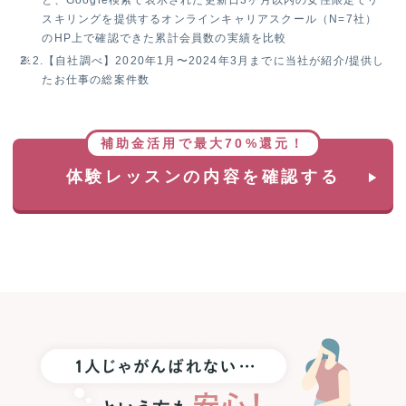
と、Google検索で表示された更新日3ヶ月以内の女性限定でリ
で
スキリングを提供するオンラインキャリアスクール（N=7社）
抽
のHP上で確認できた累計会員数の実績を比較
選
※2.
【自社調べ】2020年1月〜2024年3月までに当社が紹介/提供し
で
たお仕事の総案件数
1
名
様
に
補助金活用で最大70%還元！
Apple
Watch
体験レッスンの内容を確認する
SE3
プ
レ
ゼ
ン
ト！