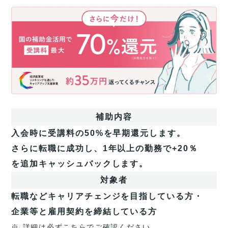
さ
ら
に
今
だ
け！
国
の
補
助
補助内容
金
活
入会時に受講料の50%を早期還元します。
用
さらに転職に成功し、1年以上の勤務で+20％
で
今
を追加キャッシュバックします。
だ
対象者
け
受
転職などキャリアチェンジを目指している方・
講
企業等と雇用契約を締結している方
料
最
※
詳細は必ずこちらでご確認ください