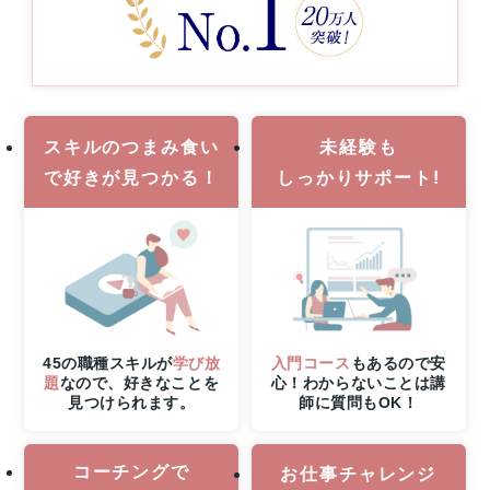
に
当
た
る！
8
月
スキルのつまみ食い
未経験も
31
日
で
好きが見つかる！
しっかりサポート!
（月）
申
し
込
み
締
切
さ
45の職種スキルが
学び放
入門コース
もあるので安
ら
題
なので、好きなことを
心！わからないことは講
見つけられます。
師に質問もOK！
に
8
月
6
コーチングで
お仕事チャレンジ
日