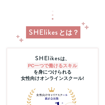
業
す
省
る
リ
と
ス
抽
キ
選
リ
で
SHElikes
ン
とは？
プ
グ
レ
を
ゼ
通
ン
じ
た
ト！
SHElikes
キ
ハ
は、
ャ
ワ
PC一つで働けるスキル
リ
イ
ア
を身につけられる
旅
ア
行
女性向けオンラインスクール
!
ッ
or
プ
MacBook
支
Pro
援
1
事
名
業
様