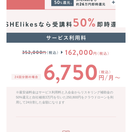
※最安値料金はサービス利用料と入会金からリスキリング補助金の
50%還元と自社補填3万円を引いた250,800円をクラウドローンを利
用して24分割した金額になります