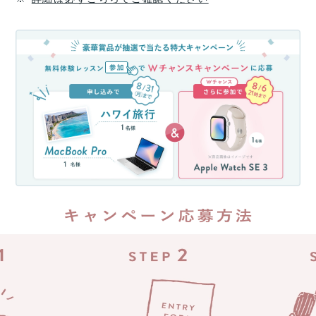
大
70%
無
還
料
元
体
(消
験
費
レ
税
ッ
分
ス
を
ン
除
参
く)
加
約
キ
35
万
ャ
円
ン
が
ペ
返
ー
っ
ン！
て
無
く
料
る
体