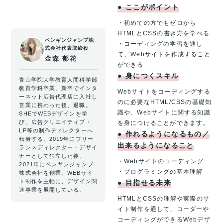
●
ここがポイント
・初めての方でもゼロから
HTMLとCSSの書き方を学べる
ペンギンジャンプ株
・コーディングの学習を通し
式会社
代表取締役
て、Webサイトを作成すること
金森 郁花
ができる
●
身につくスキル
青山学院大学教育人間科学部
教育学科卒業。新卒でインタ
Webサイトをコーディングする
ーネット広告代理店に入社し
のに必要なHTML/CSSの基礎知
営業に携わった後、退職。
識や、Webサイトに関する知識
SHEでWEBデザインを学
び、広告クリエイティブ・
を身につけることができます。
LP等の制作ディレクターへ
●
作れるようになるもの／
転身する。2019年にフリー
出来るようになること
ランスディレクター・デザイ
ナーとして独立した後、
・Webサイトのコーディング
2021年にペンギンジャンプ
・プログラミングの基本理解
株式会社を創業。WEBサイ
ト制作を主軸に、デザイン関
●
目指せる未来
連事業を展開している。
HTMLとCSSの理解や実際のサ
イト制作を通して、コーダーや
コーディングができるWebデザ