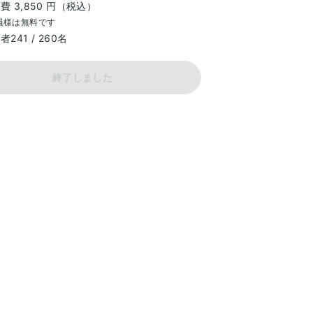
費 3,850 円（税込）
員様は無料です
込者
241
 / 
260
名
終了しました