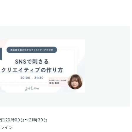
2日
20時00分
〜
21時30分
ンライン