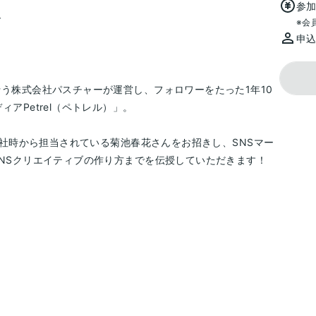
参加
で
※会
申
行う株式会社パスチャーが運営し、フォロワーをたった1年10
アPetrel（ペトレル）」。
を入社時から担当されている菊池春花さんをお招きし、SNSマー
SNSクリエイティブの作り方までを伝授していただきます！