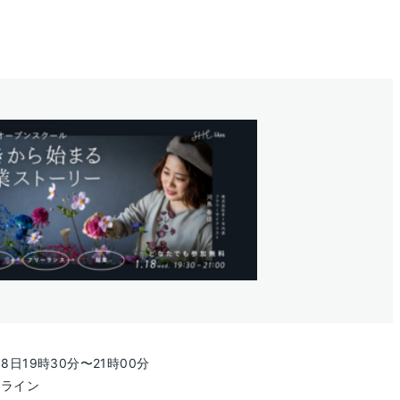
18日
19時30分
〜
21時00分
ンライン