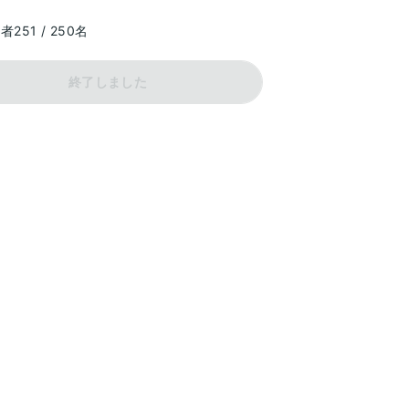
料
込者
251
 / 
250
名
終了しました