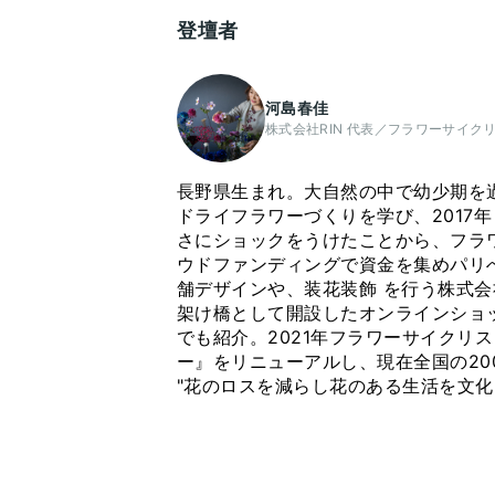
登壇者
河島春佳
株式会社RIN 代表／フラワーサイク
長野県生まれ。大自然の中で幼少期を過
ドライフラワーづくりを学び、2017
さにショックをうけたことから、フラワ
ウドファンディングで資金を集めパリへ
舗デザインや、装花装飾 を行う株式会社
架け橋として開設したオンラインショ
でも紹介。2021年フラワーサイクリ
ー』をリニューアルし、現在全国の2
"花のロスを減らし花のある生活を文化