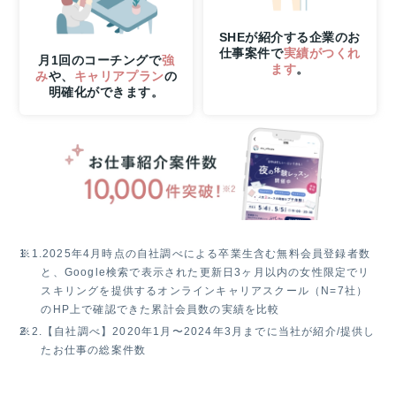
抽
選
SHEが紹介する企業のお
で
仕事案件で
実績がつくれ
1
月1回のコーチングで
強
ます
。
み
や、
キャリアプラン
の
名
明確化ができます。
様
に
Apple
Watch
SE3
プ
レ
ゼ
ン
ト！
※1.
2025年4月時点の自社調べによる卒業生含む無料会員登録者数
と、Google検索で表示された更新日3ヶ月以内の女性限定でリ
スキリングを提供するオンラインキャリアスクール（N=7社）
のHP上で確認できた累計会員数の実績を比較
※2.
【自社調べ】2020年1月〜2024年3月までに当社が紹介/提供し
たお仕事の総案件数