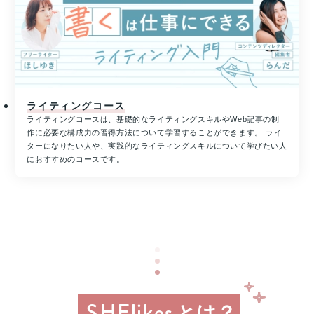
省
る
リ
と
ス
抽
キ
選
リ
で
ン
プ
グ
レ
を
ライティングコース
ゼ
通
ライティングコースは、基礎的なライティングスキルやWeb記事の制
ン
じ
作に必要な構成力の習得方法について学習することができます。 ライ
た
ト！
ターになりたい人や、実践的なライティングスキルについて学びたい人
キ
ハ
におすすめのコースです。
ャ
ワ
リ
イ
ア
旅
ア
行
ッ
or
プ
MacBook
支
Pro
援
1
事
名
業
様
SHElikes
とは？
に