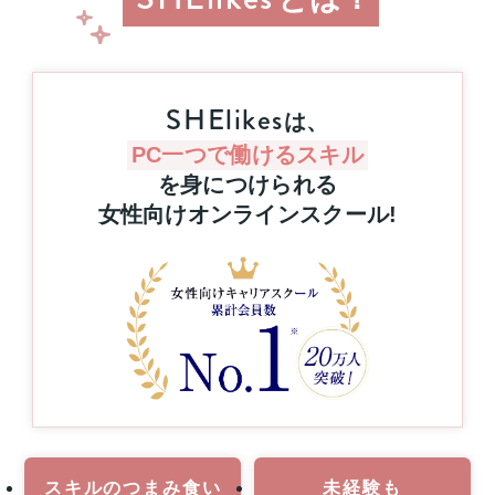
当
た
る！
8
月
SHElikes
は、
31
日
PC一つで働けるスキル
（月）
を身につけられる
申
女性向けオンラインスクール
!
し
込
み
締
切
さ
ら
に
8
月
6
日
スキルのつまみ食い
未経験も
（木）