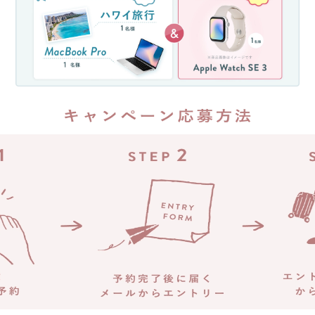
ッ
分
ス
を
ン
除
参
く)
加
約
キ
35
万
ャ
円
ン
が
ペ
返
ー
っ
ン！
て
無
く
料
る
体
チ
験
ャ
レ
ン
ッ
ス!!
ス
ン
経
済
に
産
申