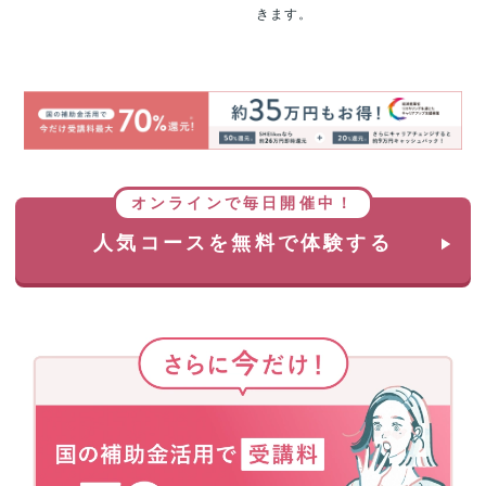
きます。
オンラインで毎日開催中！
人気コースを無料で体験する
さ
ら
に
今
だ
け！
国