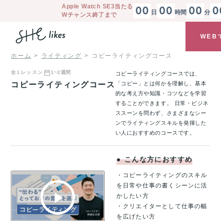
Apple Watch SE3
当たる
00
00
00
0
日
時間
分
Wチャンス終了まで
WEB
ホーム
ライティング
コピーライティングコース
全
1
レッスン
1~2週間
コピーライティングコースでは、
コピーライティングコース
「コピー」とは何かを理解し、基本
的な考え方や知識・コツなどを学習
することができます。 日常・ビジネ
ススーンを問わず、さまざまなシー
ンでライティングスキルを発揮した
い人におすすめのコースです。
●
こんな方におすすめ
・コピーライティングのスキル
を日常や仕事の書くシーンに活
かしたい方
・クリエイターとして仕事の幅
を広げたい方