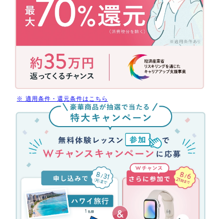
の
補
助
金
活
用
で
今
だ
※ 適用条件・還元条件はこちら
け
無
受
料
講
体
料
験
最
レ
大
ッ
70%
ス
還
ン
元
参
(消
加
費
キ
税