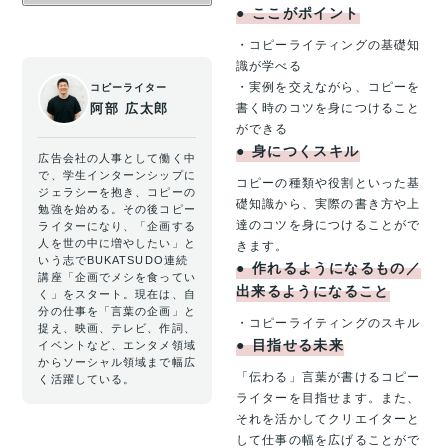
●
ここがポイント
・コピーライティングの基礎知
識が学べる
・実例を交えながら、コピーを
コピーライター
阿部 広太郎
書く時のコツを身につけること
ができる
●
身につくスキル
広告会社の人事として働く中
で、学生インターンシップに
コピーの種類や役割といった基
ジェラシーを抱き、コピーの
礎知識から、実際の書き方や上
勉強を始める。その後コピー
達のコツを身につけることがで
ライターになり、「企画する
人を世の中に増やしたい」と
きます。
いう志でBUKATSUDO連続
●
作れるようになるもの／
講座「企画でメシを食ってい
出来るようになること
く」をスタート。現在は、自
分の仕事を「言葉の企画」と
・コピーライティングのスキル
捉え、映画、テレビ、作詞、
●
目指せる未来
イベントなど、エンタメ領域
からソーシャル領域まで幅広
「伝わる」言葉が書けるコピー
く活躍している。
ライターを目指せます。また、
それを活かしてクリエイターと
して仕事の幅を広げることがで