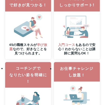
21
で
好きが見つかる！
しっかりサポート!
時
ま
で
の
W
チ
ャ
ン
45の職種スキルが
学び放
入門コース
もあるので安
ス！
題
なので、好きなことを
心！わからないことは講
無
見つけられます。
師に質問もOK！
料
体
験
コーチングで
お仕事チャレンジ
レ
なりたい姿を明確に
し放題！
ッ
！
ス
ン
参
加
で