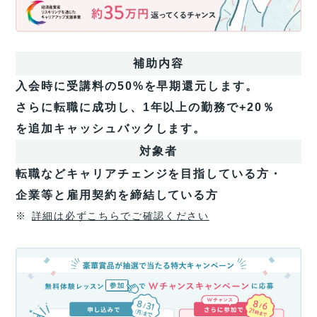
国
の
補
助
補助内容
金
活
入会時に受講料の50%を早期還元します。
用
さらに転職に成功し、1年以上の勤務で+20％
で
今
を追加キャッシュバックします。
だ
対象者
け
受
転職などキャリアチェンジを目指している方・
講
企業等と雇用契約を締結している方
料
最
※
詳細は必ずこちらでご確認ください
大
70%
無
還
料
元
体
(消
験
費
レ
税