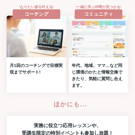
なりたい姿を叶える
一緒に学ぶ仲間が見つかる
コーチング
コミュニティ
月1回のコーチングで目標実
年代、地域、ママ…など同
現までサポート!
じ環境のかたと情報交換で
きたり、気軽に質問し合え
ます。
ほかにも...
実務に役立つ
応用レッスン
や、
受講生限定の
特別イベント
も参加し放題！