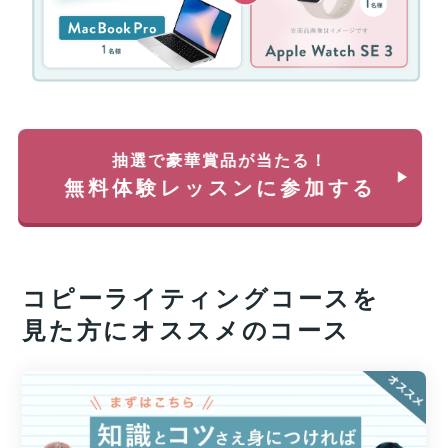
ャ
分
ン
を
ペ
除
ー
く)
ン！
約
無
35
料
万
体
円
抽選で豪華賞品が当たる！
験
が
無料体験レッスンに参加する
レ
返
ッ
っ
ス
て
ン
く
に
る
コピーライティング
コースを
申
チ
し
ャ
見た方にオススメのコース
込
ン
み
ス!!
＆
経
参
済
加
産
業
す