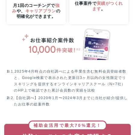
仕事案件で
実績がつくれ
時
月1回のコーチングで
強
ます
。
み
や、
キャリアプラン
の
ま
明確化ができます。
で
の
W
チ
ャ
ン
ス！
無
料
※1.
2025年4月時点の自社調べによる卒業生含む無料会員登録者数
体
と、Google検索で表示された更新日3ヶ月以内の女性限定でリ
験
スキリングを提供するオンラインキャリアスクール（N=7社）
レ
のHP上で確認できた累計会員数の実績を比較
ッ
※2.
【自社調べ】2020年1月〜2024年3月までに当社が紹介/提供し
ス
たお仕事の総案件数
ン
参
加
で
補助金活用で最大70%還元！
抽