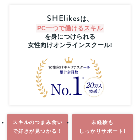
リ
と
ス
抽
SHElikes
キ
は、
選
リ
で
ン
PC一つで働けるスキル
プ
グ
を身につけられる
レ
を
女性向けオンラインスクール
!
ゼ
通
ン
じ
た
ト！
キ
ハ
ャ
ワ
リ
イ
ア
旅
ア
行
ッ
or
プ
MacBook
支
Pro
援
1
事
名
業
スキルのつまみ食い
未経験も
様
で
好きが見つかる！
しっかりサポート!
に
当