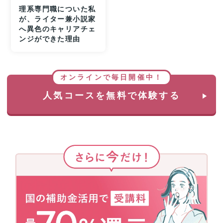
理系専門職についた私
が、ライター兼小説家
へ異色のキャリアチェ
ンジができた理由
オンラインで毎日開催中！
人気コースを無料で体験する
さ
ら
に
今
だ
け！
国
の