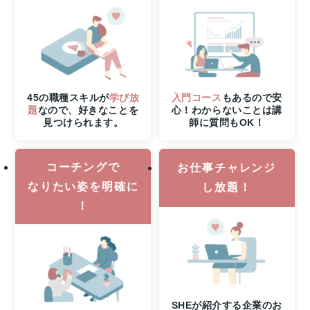
た
る！
8
月
31
日
（月）
45の職種スキルが
学び放
入門コース
もあるので安
申
題
なので、好きなことを
心！わからないことは講
見つけられます。
師に質問もOK！
し
込
み
コーチングで
締
お仕事チャレンジ
切
なりたい姿を明確に
し放題！
さ
！
ら
に
7
月
30
日
（木）
SHEが紹介する企業のお
21