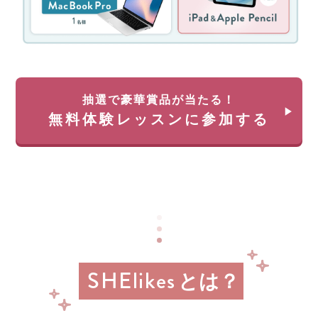
ン
を
ペ
除
ー
く)
ン！
約
無
35
料
万
体
円
抽選で豪華賞品が当たる！
験
が
無料体験レッスンに参加する
レ
返
ッ
っ
ス
て
ン
く
に
る
申
チ
し
ャ
込
ン
み
ス!!
＆
経
参
SHElikes
済
とは？
加
産
業
す
省
る