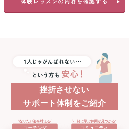
体験レッスンの内容を確認する
選
で
1
名
様
に
iPad
&
Apple
Pencil
プ
レ
ゼ
ン
ト！
挫折させない
サポート体制をご紹介
なりたい姿を叶える
一緒に学ぶ仲間が見つかる
コーチング
コミュニティ