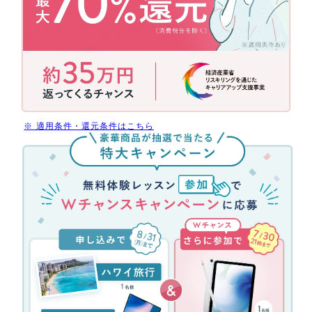
補
助
金
活
用
で
今
だ
※ 適用条件・還元条件はこちら
け
無
受
料
講
体
料
験
最
レ
大
ッ
70%
ス
還
ン
元
参
(消
加
費
キ
税
ャ
分