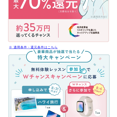
補
助
金
活
用
で
今
だ
※ 適用条件・還元条件はこちら
け
無
受
料
講
体
料
験
最
レ
大
ッ
70%
ス
還
ン
元
参
(消
加
費
キ
税
ャ
分