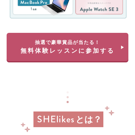
ン
を
ペ
除
ー
く)
ン！
約
無
35
料
万
体
円
抽選で豪華賞品が当たる！
験
が
無料体験レッスンに参加する
レ
返
ッ
っ
ス
て
ン
く
に
る
申
チ
し
ャ
込
ン
み
ス!!
＆
経
参
SHElikes
済
とは？
加
産
業
す
省
る