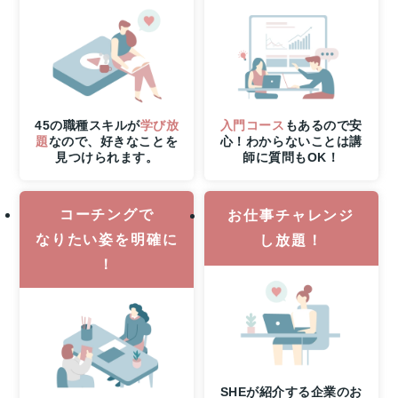
た
る！
8
月
31
日
（月）
45の職種スキルが
学び放
入門コース
もあるので安
申
題
なので、好きなことを
心！わからないことは講
見つけられます。
師に質問もOK！
し
込
み
コーチングで
締
お仕事チャレンジ
切
なりたい姿を明確に
し放題！
さ
！
ら
に
8
月
6
日
（木）
SHEが紹介する企業のお
21