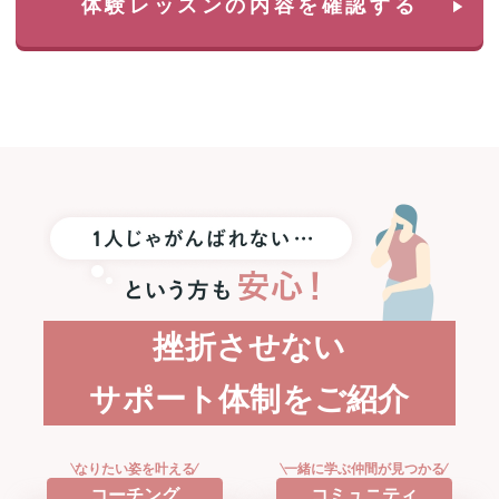
体験レッスンの内容を確認する
選
で
1
名
様
に
Apple
Watch
SE3
プ
レ
ゼ
ン
ト！
挫折させない
サポート体制をご紹介
なりたい姿を叶える
一緒に学ぶ仲間が見つかる
コーチング
コミュニティ