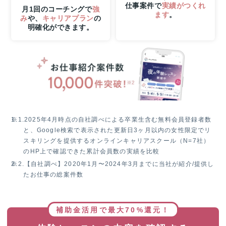
仕事案件で
実績がつくれ
時
月1回のコーチングで
強
ます
。
み
や、
キャリアプラン
の
ま
明確化ができます。
で
の
W
チ
ャ
ン
ス！
無
料
※1.
2025年4月時点の自社調べによる卒業生含む無料会員登録者数
体
と、Google検索で表示された更新日3ヶ月以内の女性限定でリ
験
スキリングを提供するオンラインキャリアスクール（N=7社）
レ
のHP上で確認できた累計会員数の実績を比較
ッ
※2.
【自社調べ】2020年1月〜2024年3月までに当社が紹介/提供し
ス
たお仕事の総案件数
ン
参
加
で
補助金活用で最大70%還元！
抽