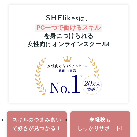
リ
と
ス
抽
SHElikes
キ
は、
選
リ
で
ン
PC一つで働けるスキル
プ
グ
を身につけられる
レ
を
女性向けオンラインスクール
!
ゼ
通
ン
じ
た
ト！
キ
ハ
ャ
ワ
リ
イ
ア
旅
ア
行
ッ
or
プ
MacBook
支
Pro
援
1
事
名
業
スキルのつまみ食い
未経験も
様
で
好きが見つかる！
しっかりサポート!
に
当