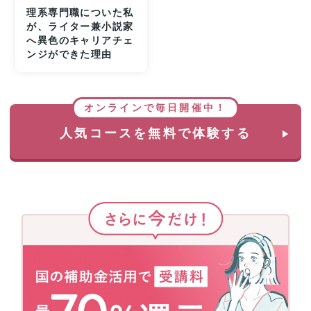
理系専門職についた私
が、ライター兼小説家
へ異色のキャリアチェ
ンジができた理由
オンラインで毎日開催中！
人気コースを無料で体験する
さ
ら
に
今
だ
け！
国
の