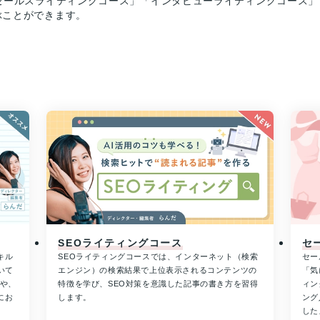
セールスライティングコース」「インタビューライティングコース
ぶことができます。
SEOライティングコース
セ
キル
SEOライティングコースでは、インターネット（検索
セー
いて
エンジン）の検索結果で上位表示されるコンテンツの
「気
人や、
特徴を学び、SEO対策を意識した記事の書き方を習得
ィン
にお
します。
ング
した