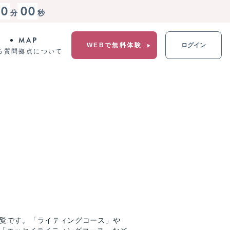
00
00
分
秒
MAP
WEBで無料体験
ログイン
る質問
拠点について
一覧です。「ライティングコース」や