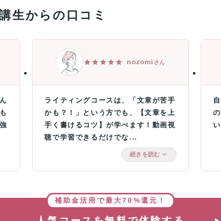
講生からの口コミ
nozomi
さん
ん
ライティングコースは、「文章が苦手
自
も
かも？！」という方でも、【文章を上
の
強
手く書けるコツ】が学べます！動画視
い
聴で学習できるだけでな...
続きを読む
補助金活用で最大70%還元！
人気コースを無料で体験する