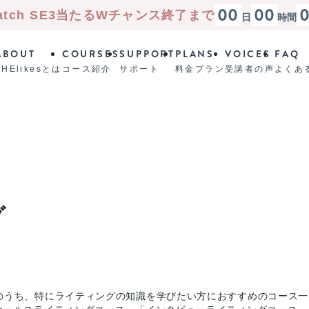
00
00
atch SE3
当たる
Wチャンス終了まで
日
時間
ABOUT
COURSES
SUPPORT
PLANS
VOICES
FAQ
SHElikesとは
コース紹介
サポート
料金プラン
受講者の声
よくあ
グ
のうち、特にライティングの知識を学びたい方におすすめのコース