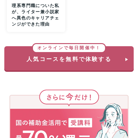
理系専門職についた私
が、ライター兼小説家
へ異色のキャリアチェ
ンジができた理由
オンラインで毎日開催中！
人気コースを無料で体験する
さ
ら
に
今
だ
け！
国
の