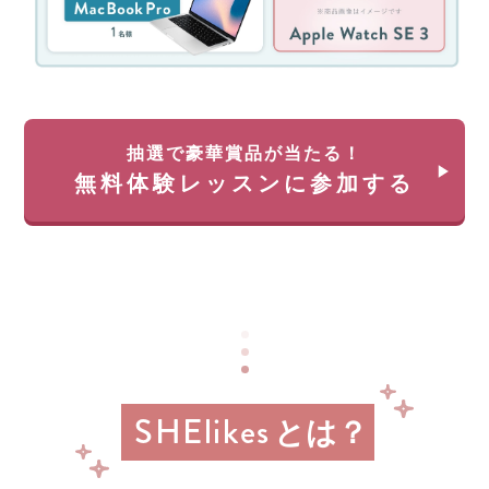
ン
を
ペ
除
ー
く)
ン！
約
無
35
料
万
体
円
抽選で豪華賞品が当たる！
験
が
無料体験レッスンに参加する
レ
返
ッ
っ
ス
て
ン
く
に
る
申
チ
し
ャ
込
ン
み
ス!!
＆
経
参
SHElikes
済
とは？
加
産
業
す
省
る