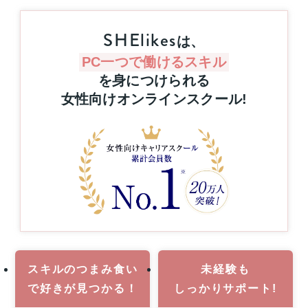
リ
と
ス
抽
SHElikes
キ
は、
選
リ
で
ン
PC一つで働けるスキル
プ
グ
を身につけられる
レ
を
女性向けオンラインスクール
!
ゼ
通
ン
じ
た
ト！
キ
ハ
ャ
ワ
リ
イ
ア
旅
ア
行
ッ
or
プ
MacBook
支
Pro
援
1
事
名
業
スキルのつまみ食い
未経験も
様
で
好きが見つかる！
しっかりサポート!
に
当