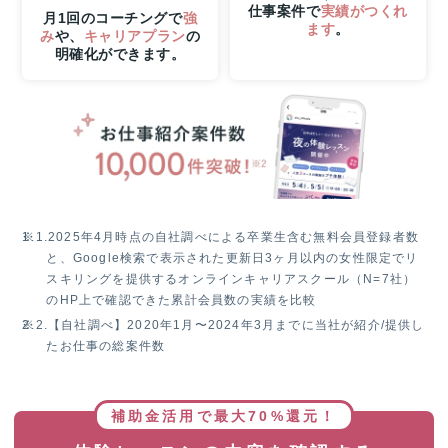
仕事案件で
実績がつくれ
時
月1回のコーチングで
強
ます
。
み
や、
キャリアプラン
の
ま
明確化ができます。
で
の
W
チ
ャ
ン
ス！
無
料
※1.
2025年4月時点の自社調べによる卒業生含む無料会員登録者数
体
と、Google検索で表示された更新日3ヶ月以内の女性限定でリ
験
スキリングを提供するオンラインキャリアスクール（N=7社）
レ
のHP上で確認できた累計会員数の実績を比較
ッ
※2.
【自社調べ】2020年1月〜2024年3月までに当社が紹介/提供し
ス
たお仕事の総案件数
ン
参
加
で
補助金活用で最大70%還元！
抽