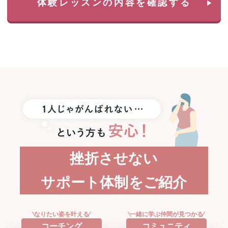
体験レッスンの内容を確認する
選
で
1
名
様
に
Apple
Watch
SE3
プ
レ
ゼ
ン
ト！
挫折させない
サポート体制をご紹介
なりたい姿を叶える
一緒に学ぶ仲間が見つかる
コーチング
コミュニティ