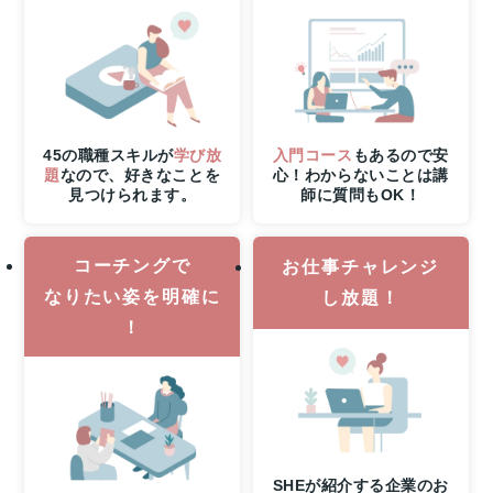
た
る！
8
月
31
日
（月）
45の職種スキルが
学び放
入門コース
もあるので安
申
題
なので、好きなことを
心！わからないことは講
見つけられます。
師に質問もOK！
し
込
み
コーチングで
締
お仕事チャレンジ
切
なりたい姿を明確に
し放題！
さ
！
ら
に
8
月
6
日
（木）
SHEが紹介する企業のお
21