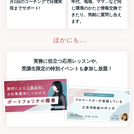
月1回のコーチングで目標実
年代、地域、ママ…など同
現までサポート!
じ環境のかたと情報交換で
きたり、気軽に質問し合え
ます。
ほかにも...
実務に役立つ
応用レッスン
や、
受講生限定の
特別イベント
も参加し放題！