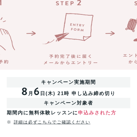
っ
ン！
て
無
く
料
る
体
チ
験
ャ
レ
ン
ッ
ス!!
ス
ン
経
済
に
産
申
業
し
省
込
キャンペーン実施期間
リ
8
6
み
ス
月
日(
木
)
21時
申し込み締め切り
＆
キ
参
リ
キャンペーン対象者
加
ン
期間内に無料体験レッスンに
申込みされた方
す
グ
を
る
※
詳細は必ずこちらでご確認ください
通
と
じ
抽
た