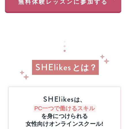
無料体験レッスンに参加する
レ
返
ッ
っ
ス
て
ン
く
に
る
申
チ
し
ャ
込
ン
み
ス!!
＆
経
参
SHElikes
済
とは？
加
産
業
す
省
る
リ
と
ス
抽
SHElikes
キ
は、
選
リ
で
ン
PC一つで働けるスキル
プ
グ
を身につけられる
レ
を
女性向けオンラインスクール
!
ゼ
通