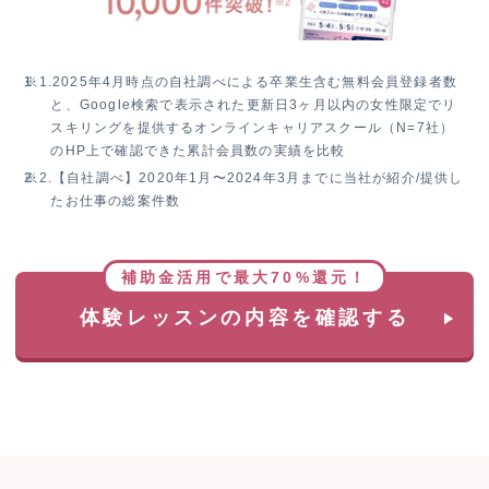
ス！
無
料
※1.
2025年4月時点の自社調べによる卒業生含む無料会員登録者数
体
と、Google検索で表示された更新日3ヶ月以内の女性限定でリ
験
スキリングを提供するオンラインキャリアスクール（N=7社）
レ
のHP上で確認できた累計会員数の実績を比較
ッ
※2.
【自社調べ】2020年1月〜2024年3月までに当社が紹介/提供し
ス
たお仕事の総案件数
ン
参
加
で
補助金活用で最大70%還元！
抽
体験レッスンの内容を確認する
選
で
1
名
様
に
Apple
Watch