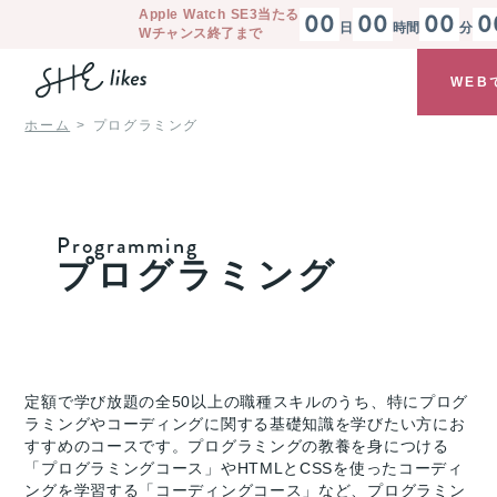
Apple Watch SE3
当たる
00
00
00
0
日
時間
分
Wチャンス終了まで
WEB
ホーム
プログラミング
Programming
プログラミング
定額で学び放題の全50以上の職種スキルのうち、特にプログ
ラミングやコーディングに関する基礎知識を学びたい方にお
すすめのコースです。プログラミングの教養を身につける
「プログラミングコース」やHTMLとCSSを使ったコーディ
ングを学習する「コーディングコース」など、プログラミン