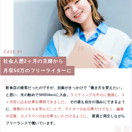
CASE 01
社会人歴2ヶ月の主婦から
月収50万のフリーライターに
飲食店の接客だったのですが、妊娠がきっかけで「働き方を変えたい」
と思い、夫の勧めでSHElikesに入会。
ライティングを中心に勉強し、3
ヶ月目にはお仕事を獲得できました。
その後も自分の強みにできるよう
に、
複数のスキルを学んだことで、ライターのお仕事だけでなく、編集
や広報、カメラマンのお仕事もいただけるように。
家庭と両立しながら
フリーランスで働いています。