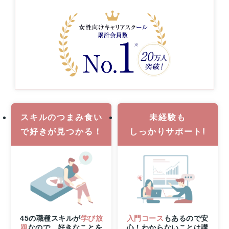
ン
じ
た
ト！
キ
ハ
ャ
ワ
リ
イ
ア
旅
ア
行
ッ
or
プ
MacBook
支
Pro
援
1
事
名
業
スキルのつまみ食い
未経験も
様
で
好きが見つかる！
しっかりサポート!
に
当
た
る！
8
月
31
日
（月）
45の職種スキルが
学び放
入門コース
もあるので安
申
題
なので、好きなことを
心！わからないことは講