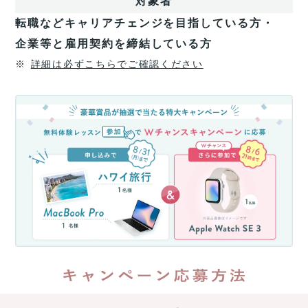
対象者
け
受
転職などキャリアチェンジを目指している方・
講
企業等と雇用契約を締結している方
料
最
※
詳細は必ずこちらでご確認ください
大
70%
無
還
料
元
体
(消
験
費
レ
税
ッ
分
ス
を
ン
除
参
く)
加
約
キ
35
万
ャ
円
ン
が
ペ
返
ー