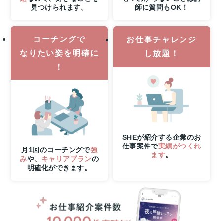
見つけられます。
師に質問もOK！
し
込
み
コーチングで
締
お仕事チャレンジ
切
なりたい姿を明確に
し放題！
さ
！
ら
に
8
月
6
日
（木）
SHEが紹介する企業のお
21
仕事案件で
実績がつくれ
時
月1回のコーチングで
強
ます
。
み
や、
キャリアプラン
の
ま
明確化ができます。
で
の
W
チ
ャ
ン