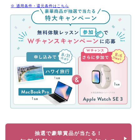
だ
※ 適用条件・還元条件はこちら
け
無
受
料
講
体
料
験
最
レ
大
ッ
70%
ス
還
ン
元
参
(消
加
費
キ
税
ャ
分
ン
を
ペ
除
ー
く)
ン！
約
無
35
料
万
体
円
抽選で豪華賞品が当たる！
験
が