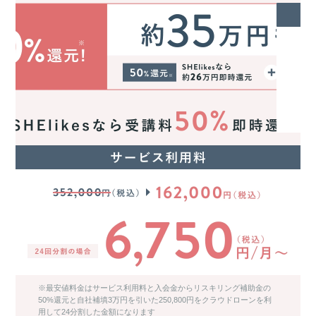
※最安値料金はサービス利用料と入会金からリスキリング補助金の
50%還元と自社補填3万円を引いた250,800円をクラウドローンを利
用して24分割した金額になります