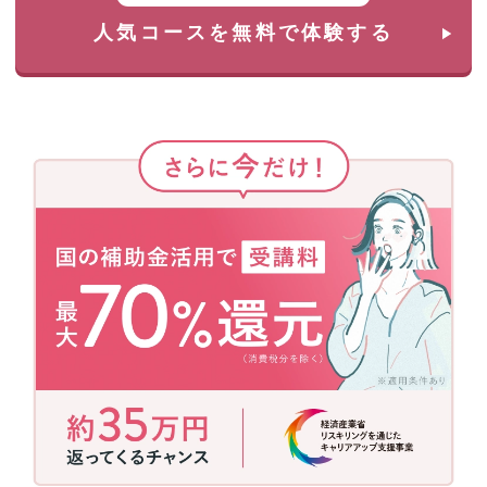
人気コースを無料で体験する
さ
ら
に
今
だ
け！
国
の
補
助
金
活
用
で
今