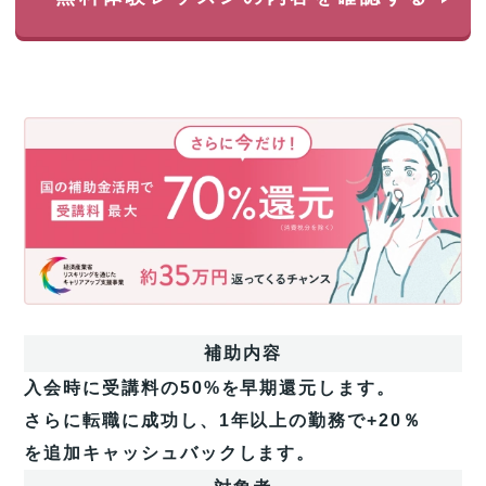
さ
ら
に
今
だ
け！
国
の
補
助
補助内容
金
活
入会時に受講料の50%を早期還元します。
用
さらに転職に成功し、1年以上の勤務で+20％
で
今
を追加キャッシュバックします。
だ