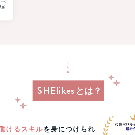
マーケ
行
践的
or
MacBook
Pro
1
名
様
に
当
た
る！
8
月
31
SHElikes
日
とは？
（月）
申
し
込
み
締
で働けるスキル
を身につけられ
切