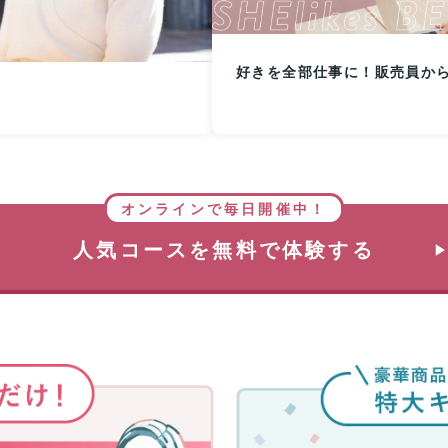
好きを全部仕事に！販売員か
オンラインで毎日開催中！
人気コースを無料で体験する
無
料
体
験