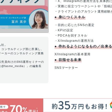
・X、Instagramの運用方法を具体
・実務に役立つワークシートや「投稿
・クライアントのアカウント運用経験
●
身につくスキル
・目的に応じたSNSの選定
・KPIの設定
・PDCAを回すスキル
・X/Instagramの運用方法
入社。
●
作れるようになるもの／出来
・コンサルティング部に所属し、
メーカーのコンサルティング業務
X/Instagramの基本運用
●
目指せる未来
販売員向けのSNS運用セミナーの
@fasme_media）」の編集長
SNSマーケター