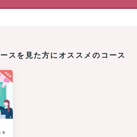
申
し
込
み
＆
参
加
す
る
コースを
見た方にオススメのコース
と
抽
選
で
プ
レ
ゼ
ン
ト！
ハ
ワ
イ
と各
旅