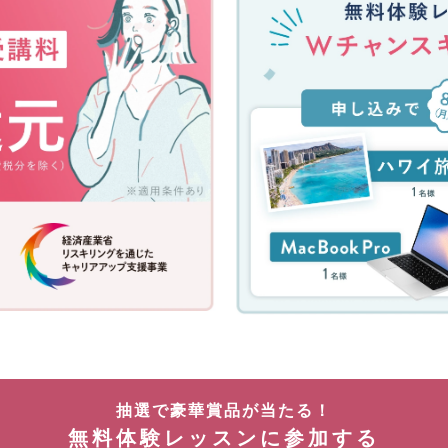
レ
ッ
ス
ン
参
加
キ
ャ
ン
ペ
ー
ン！
無
料
体
験
レ
ッ
ス
ン
抽選で豪華賞品が当たる！
に
無料体験レッスンに参加する