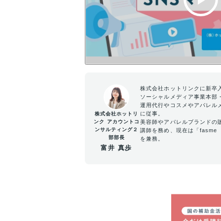
株式会社ホットリンクに新卒
ソーシャルメディア事業本部
運用代行やコスメやアパレル
に従事。
株式会社ホットリ
ンク アカウントコ
美容師やアパレルブランドの
ンサルティング２
講師を務め、現在は「fasme（
部部長
を兼務。
富井 真歩