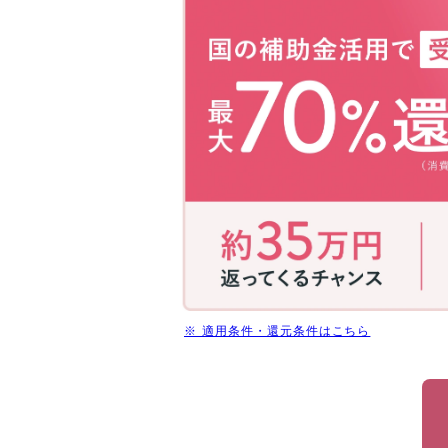
だ
け！
国
の
補
助
金
活
用
で
今
だ
け
受
講
料
※ 適用条件・還元条件はこちら
最
大
70%
還
元
(消