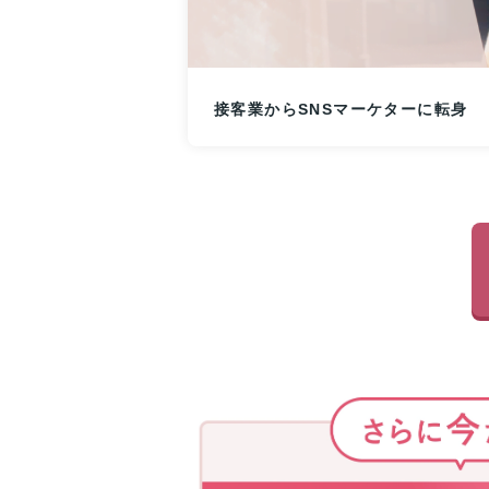
接客業からSNSマーケターに転身
さ
ら
に
今