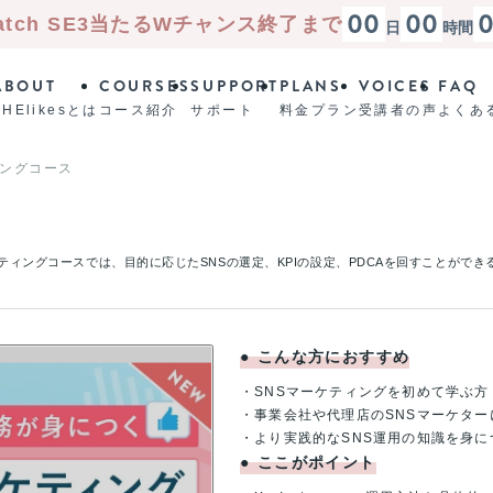
00
00
atch SE3
当たる
Wチャンス終了まで
日
時間
ABOUT
COURSES
SUPPORT
PLANS
VOICES
FAQ
SHElikesとは
コース紹介
サポート
料金プラン
受講者の声
よくあ
ィングコース
ケティングコースでは、目的に応じたSNSの選定、KPIの設定、PDCAを回すことができ
●
こんな方におすすめ
・SNSマーケティングを初めて学ぶ方
・事業会社や代理店のSNSマーケター
・より実践的なSNS運用の知識を身に
●
ここがポイント