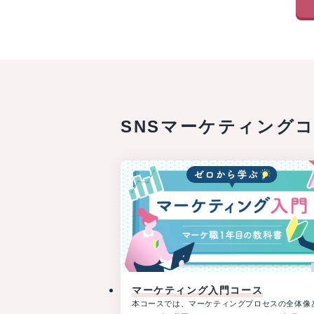
費
税
分
を
除
く)
約
35
SNSマーケティング
万
円
が
返
っ
て
く
る
チ
ャ
ン
マーケティング入門コース
ス!!
本コースでは、マーケティングプロセスの全体像
経