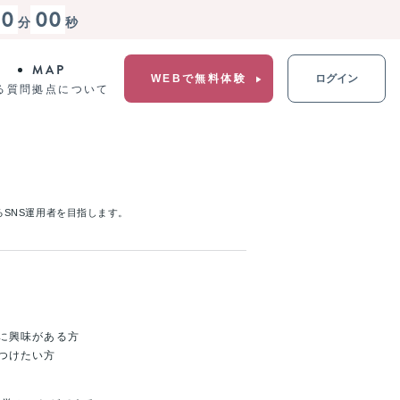
00
00
分
秒
MAP
WEBで無料体験
ログイン
る質問
拠点について
るSNS運用者を目指します。
に興味がある方
つけたい方