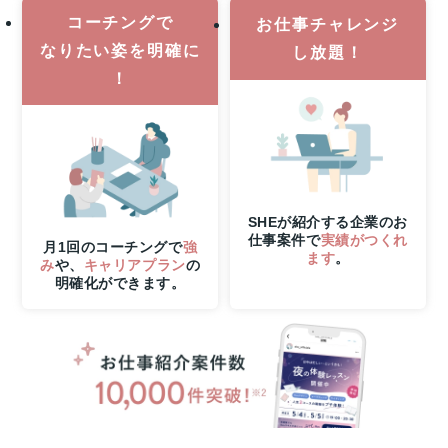
体
コーチングで
お仕事チャレンジ
験
なりたい姿を明確に
し放題！
レ
ッ
！
ス
ン
参
加
で
抽
SHEが紹介する企業のお
選
仕事案件で
実績がつくれ
で
月1回のコーチングで
強
ます
。
み
や、
キャリアプラン
の
1
明確化ができます。
名
様
に
Apple
Watch
SE3
プ
レ
ゼ