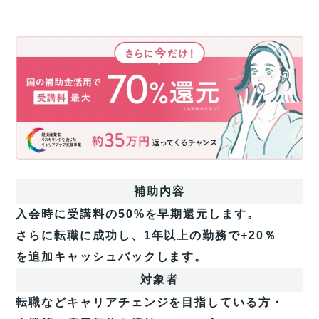
さ
ら
に
今
だ
け！
国
の
補
助
補助内容
金
活
入会時に受講料の50%を早期還元します。
用
さらに転職に成功し、1年以上の勤務で+20％
で
今
を追加キャッシュバックします。
だ
対象者
け
受
転職などキャリアチェンジを目指している方・
講