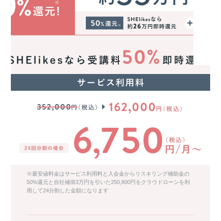
※最安値料金はサービス利用料と入会金からリスキリング補助金の
50%還元と自社補填3万円を引いた250,800円をクラウドローンを利
用して24分割した金額になります