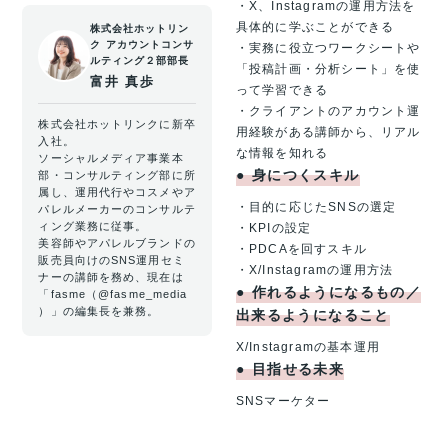
・X、Instagramの運用方法を
具体的に学ぶことができる
株式会社ホットリン
ク アカウントコンサ
・実務に役立つワークシートや
ルティング２部部長
「投稿計画・分析シート」を使
富井 真歩
って学習できる
・クライアントのアカウント運
株式会社ホットリンクに新卒
用経験がある講師から、リアル
入社。
な情報を知れる
ソーシャルメディア事業本
●
身につくスキル
部・コンサルティング部に所
属し、運用代行やコスメやア
・目的に応じたSNSの選定
パレルメーカーのコンサルテ
ィング業務に従事。
・KPIの設定
美容師やアパレルブランドの
・PDCAを回すスキル
販売員向けのSNS運用セミ
・X/Instagramの運用方法
ナーの講師を務め、現在は
●
作れるようになるもの／
「fasme（@fasme_media
）」の編集長を兼務。
出来るようになること
X/Instagramの基本運用
●
目指せる未来
SNSマーケター