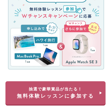
講
体
料
験
最
レ
大
ッ
70%
ス
還
ン
元
参
(消
加
費
キ
税
ャ
分
ン
を
ペ
除
ー
く)
ン！
約
無
35
料
万
体
円
抽選で豪華賞品が当たる！
験
が
無料体験レッスンに参加する
レ
返
ッ
っ
ス
て