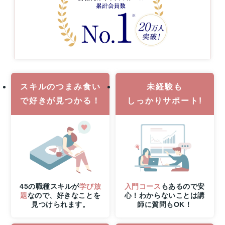
締
切
さ
ら
に
8
月
6
スキルのつまみ食い
未経験も
日
（木）
で
好きが見つかる！
しっかりサポート!
21
時
ま
で
の
W
チ
ャ
45の職種スキルが
学び放
入門コース
もあるので安
ン
題
なので、好きなことを
心！わからないことは講
ス！
見つけられます。
師に質問もOK！
無
料