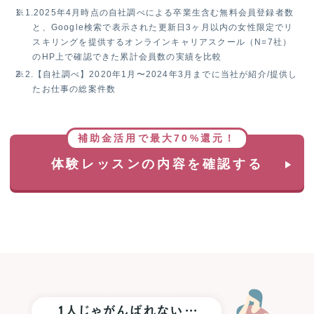
ン
※1.
2025年4月時点の自社調べによる卒業生含む無料会員登録者数
ト！
と、Google検索で表示された更新日3ヶ月以内の女性限定でリ
スキリングを提供するオンラインキャリアスクール（N=7社）
のHP上で確認できた累計会員数の実績を比較
※2.
【自社調べ】2020年1月〜2024年3月までに当社が紹介/提供し
たお仕事の総案件数
補助金活用で最大70%還元！
体験レッスンの内容を確認する