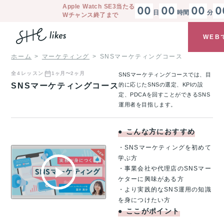
Apple Watch SE3
当たる
00
00
00
0
日
時間
分
Wチャンス終了まで
WEB
ホーム
マーケティング
SNSマーケティングコース
全
4
レッスン
1ヶ月〜2ヶ月
SNSマーケティングコースでは、目
SNSマーケティングコース
的に応じたSNSの選定、KPIの設
定、PDCAを回すことができるSNS
運用者を目指します。
●
こんな方におすすめ
・SNSマーケティングを初めて
学ぶ方
・事業会社や代理店のSNSマー
ケターに興味がある方
・より実践的なSNS運用の知識
を身につけたい方
●
ここがポイント