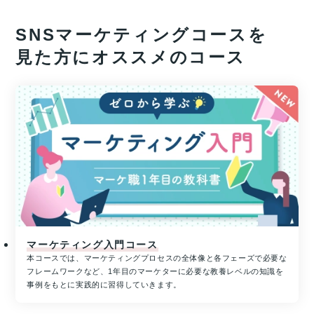
ン
く
に
る
SNSマーケティング
コースを
申
チ
し
ャ
見た方にオススメのコース
込
ン
み
ス!!
＆
経
参
済
加
産
業
す
省
る
リ
と
ス
抽
キ
選
リ
で
ン
プ
グ
レ
を
マーケティング入門コース
ゼ
通
本コースでは、マーケティングプロセスの全体像と各フェーズで必要な
ン
じ
フレームワークなど、1年目のマーケターに必要な教養レベルの知識を
た
ト！
事例をもとに実践的に習得していきます。
キ
ハ
ャ
ワ