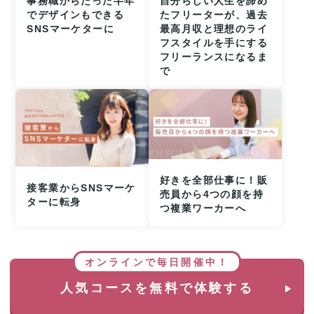
事務職からたった半年
自分らしい人生を諦め
でデザインもできる
たフリーターが、過去
SNSマーケターに
最高月収と理想のライ
フスタイルを手にする
フリーランスになるま
で
好きを全部仕事に！販
接客業からSNSマーケ
売員から4つの顔を持
ターに転身
つ複業ワーカーへ
オンラインで毎日開催中！
人気コースを無料で体験する