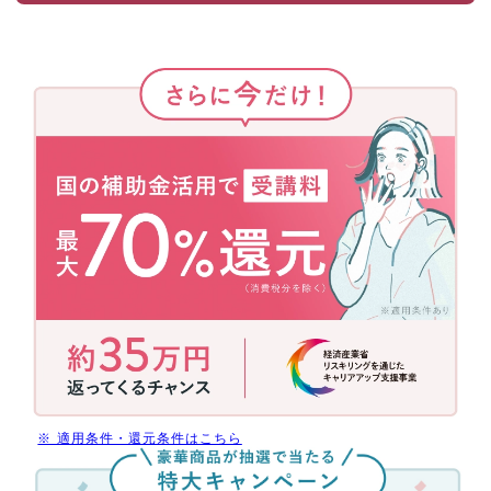
さ
ら
に
今
だ
け！
国
の
補
助
金
活
用
で
今
だ
※ 適用条件・還元条件はこちら
け
無
受
料