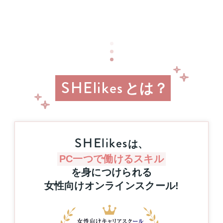
リ
イ
ア
旅
ア
行
ッ
or
プ
MacBook
支
Pro
援
1
事
名
業
SHElikes
とは？
様
に
当
た
る！
8
SHElikes
は、
月
31
PC一つで働けるスキル
日
を身につけられる
（月）
女性向けオンラインスクール
!
申
し
込
み