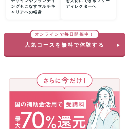
デザインやブランディ
を大切にできるフリー
ングもこなすマルチキ
ディレクターへ
ャリアへの転身
オンラインで毎日開催中！
人気コースを無料で体験する
さ
ら
に
今
だ
け！
国
の
補