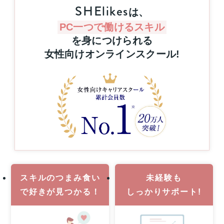
抽
SHElikes
キ
は、
選
リ
で
ン
PC一つで働けるスキル
プ
グ
を身につけられる
レ
を
女性向けオンラインスクール
!
ゼ
通
ン
じ
た
ト！
キ
ハ
ャ
ワ
リ
イ
ア
旅
ア
行
ッ
or
プ
MacBook
支
Pro
援
1
事
名
業
スキルのつまみ食い
未経験も
様
で
好きが見つかる！
しっかりサポート!
に
当
た