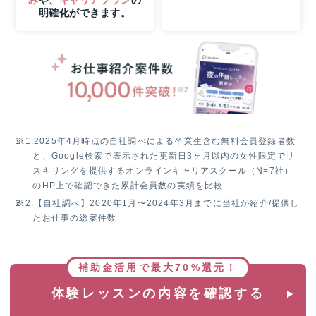
ま
明確化ができます。
で
の
W
チ
ャ
ン
ス！
無
料
※1.
2025年4月時点の自社調べによる卒業生含む無料会員登録者数
体
と、Google検索で表示された更新日3ヶ月以内の女性限定でリ
験
スキリングを提供するオンラインキャリアスクール（N=7社）
レ
のHP上で確認できた累計会員数の実績を比較
ッ
※2.
【自社調べ】2020年1月〜2024年3月までに当社が紹介/提供し
ス
たお仕事の総案件数
ン
参
加
で
補助金活用で最大70%還元！
抽
体験レッスンの内容を確認する
選
で