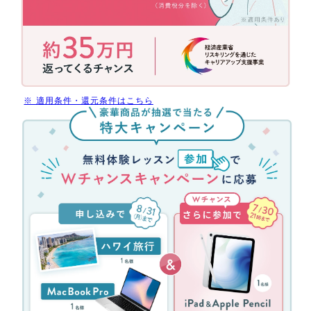
助
金
活
用
で
今
だ
※ 適用条件・還元条件はこちら
け
無
受
料
講
体
料
験
最
レ
大
ッ
70%
ス
還
ン
元
参
(消
加
費
キ
税
ャ
分
ン
を
ペ
除