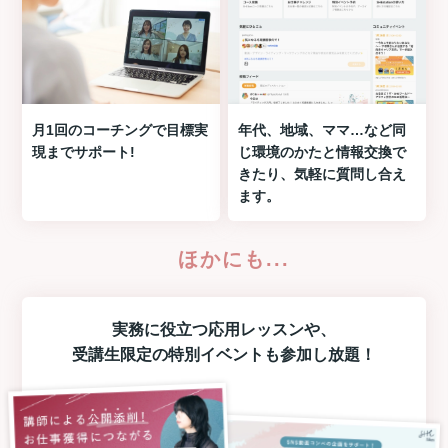
月1回のコーチングで目標実
年代、地域、ママ…など同
現までサポート!
じ環境のかたと情報交換で
きたり、気軽に質問し合え
ます。
ほかにも...
実務に役立つ
応用レッスン
や、
受講生限定の
特別イベント
も参加し放題！