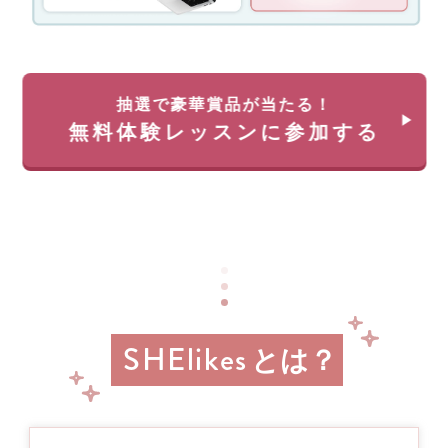
ー
く)
ン！
約
無
35
料
万
体
円
抽選で豪華賞品が当たる！
験
が
無料体験レッスンに参加する
レ
返
ッ
っ
ス
て
ン
く
に
る
申
チ
し
ャ
込
ン
み
ス!!
＆
経
参
SHElikes
済
とは？
加
産
業
す
省
る
リ
と
ス