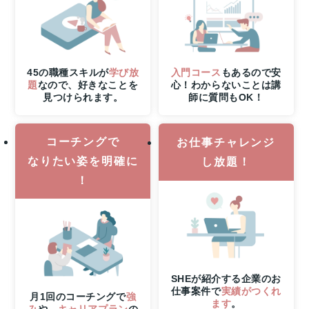
る！
8
月
31
日
（月）
45の職種スキルが
学び放
入門コース
もあるので安
申
題
なので、好きなことを
心！わからないことは講
見つけられます。
師に質問もOK！
し
込
み
コーチングで
締
お仕事チャレンジ
切
なりたい姿を明確に
し放題！
さ
！
ら
に
7
月
30
日
（木）
SHEが紹介する企業のお
21
仕事案件で
実績がつくれ
時
月1回のコーチングで
強
ます
。
み
や、
キャリアプラン
の