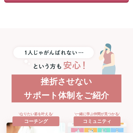
1
名
様
に
iPad
&
Apple
Pencil
プ
レ
ゼ
ン
ト！
挫折させない
サポート体制をご紹介
なりたい姿を叶える
一緒に学ぶ仲間が見つかる
コーチング
コミュニティ