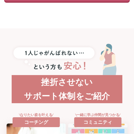
1
名
様
に
Apple
Watch
SE3
プ
レ
ゼ
ン
ト！
挫折させない
サポート体制をご紹介
なりたい姿を叶える
一緒に学ぶ仲間が見つかる
コーチング
コミュニティ