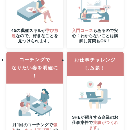
る！
8
月
31
日
（月）
45の職種スキルが
学び放
入門コース
もあるので安
申
題
なので、好きなことを
心！わからないことは講
見つけられます。
師に質問もOK！
し
込
み
コーチングで
締
お仕事チャレンジ
切
なりたい姿を明確に
し放題！
さ
！
ら
に
8
月
6
日
（木）
SHEが紹介する企業のお
21
仕事案件で
実績がつくれ
時
月1回のコーチングで
強
ます
。
み
や、
キャリアプラン
の