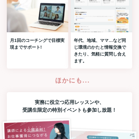
月1回のコーチングで目標実
年代、地域、ママ…など同
現までサポート!
じ環境のかたと情報交換で
きたり、気軽に質問し合え
ます。
ほかにも...
実務に役立つ
応用レッスン
や、
受講生限定の
特別イベント
も参加し放題！