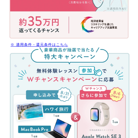
助
金
活
用
で
今
だ
※ 適用条件・還元条件はこちら
け
無
受
料
講
体
料
験
最
レ
大
ッ
70%
ス
還
ン
元
参
(消
加
費
キ
税
ャ
分
ン
を
ペ
除