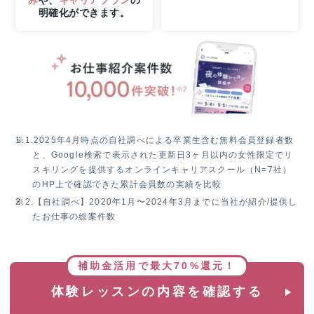
ま
明確化ができます。
で
の
W
チ
ャ
ン
ス！
無
料
※1.
2025年4月時点の自社調べによる卒業生含む無料会員登録者数
体
と、Google検索で表示された更新日3ヶ月以内の女性限定でリ
験
スキリングを提供するオンラインキャリアスクール（N=7社）
レ
のHP上で確認できた累計会員数の実績を比較
ッ
※2.
【自社調べ】2020年1月〜2024年3月までに当社が紹介/提供し
ス
たお仕事の総案件数
ン
参
加
で
補助金活用で最大70%還元！
抽
体験レッスンの内容を確認する
選
で