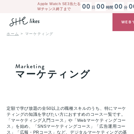
Apple Watch SE3
当たる
00
00
00
0
日
時間
分
Wチャンス終了まで
WEB
ホーム
マーケティング
Marketing
マーケティング
定額で学び放題の全50以上の職種スキルのうち、特にマーケ
ティングの知識を学びたい方におすすめのコース一覧です。
「マーケティング入門コース」や「Webマーケティングコー
ス」を始め、「SNSマーケティングコース」「広告運用コー
ス」「広報・PRコース」など、デジタルマーケティングの基