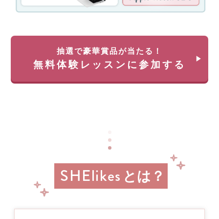
ー
く)
ン！
約
無
35
料
万
体
円
抽選で豪華賞品が当たる！
験
が
無料体験レッスンに参加する
レ
返
ッ
っ
ス
て
ン
く
に
る
申
チ
し
ャ
込
ン
み
ス!!
＆
経
参
SHElikes
済
とは？
加
産
業
す
省
る
リ
と
ス