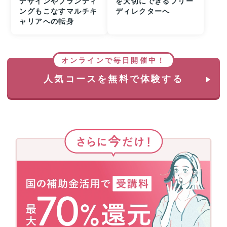
デザインやブランディ
を大切にできるフリー
ングもこなすマルチキ
ディレクターへ
ャリアへの転身
オンラインで毎日開催中！
人気コースを無料で体験する
さ
ら
に
今
だ
け！
国
の
補