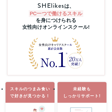
抽
SHElikes
キ
は、
選
リ
で
ン
PC一つで働けるスキル
プ
グ
を身につけられる
レ
を
女性向けオンラインスクール
!
ゼ
通
ン
じ
た
ト！
キ
ハ
ャ
ワ
リ
イ
ア
旅
ア
行
ッ
or
プ
MacBook
支
Pro
援
1
事
名
業
スキルのつまみ食い
未経験も
様
で
好きが見つかる！
しっかりサポート!
に
当
た