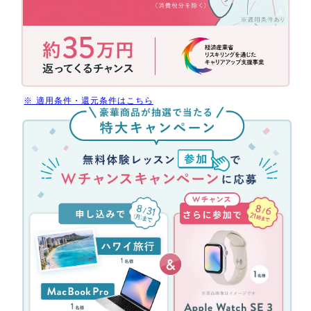
助
金
活
用
で
今
だ
※ 適用条件・還元条件はこちら
け
無
受
料
講
体
料
験
最
レ
大
ッ
70%
ス
還
ン
元
参
(消
加
費
キ
税
ャ
分
ン
を
ペ
除