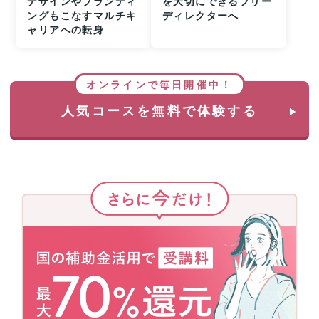
デザインやブランディ
を大切にできるフリー
ングもこなすマルチキ
ディレクターへ
ャリアへの転身
オンラインで毎日開催中！
人気コースを無料で体験する
さ
ら
に
今
だ
け！
国
の
補