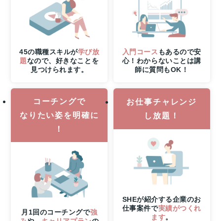
る！
8
月
31
日
（月）
45の職種スキルが
学び放
入門コース
もあるので安
申
題
なので、好きなことを
心！わからないことは講
見つけられます。
師に質問もOK！
し
込
み
コーチングで
締
お仕事チャレンジ
切
なりたい姿を明確に
し放題！
さ
！
ら
に
8
月
6
日
（木）
SHEが紹介する企業のお
21
仕事案件で
実績がつくれ
時
月1回のコーチングで
強
ます
。
み
や、
キャリアプラン
の