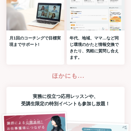
月1回のコーチングで目標実
年代、地域、ママ…など同
現までサポート!
じ環境のかたと情報交換で
きたり、気軽に質問し合え
ます。
ほかにも...
実務に役立つ
応用レッスン
や、
受講生限定の
特別イベント
も参加し放題！