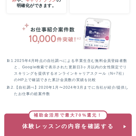
ま
明確化ができます。
で
の
W
チ
ャ
ン
ス！
無
料
※1.
2025年4月時点の自社調べによる卒業生含む無料会員登録者数
体
と、Google検索で表示された更新日3ヶ月以内の女性限定でリ
験
スキリングを提供するオンラインキャリアスクール（N=7社）
レ
のHP上で確認できた累計会員数の実績を比較
ッ
※2.
【自社調べ】2020年1月〜2024年3月までに当社が紹介/提供し
ス
たお仕事の総案件数
ン
参
加
で
補助金活用で最大70%還元！
抽
体験レッスンの内容を確認する
選
で