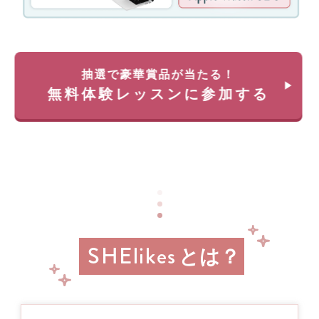
ー
く)
ン！
約
無
35
料
万
体
円
抽選で豪華賞品が当たる！
験
が
無料体験レッスンに参加する
レ
返
ッ
っ
ス
て
ン
く
に
る
申
チ
し
ャ
込
ン
み
ス!!
＆
経
参
SHElikes
済
とは？
加
産
業
す
省
る
リ
と
ス