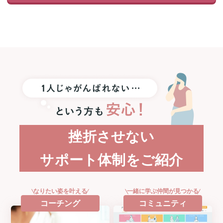
1
名
様
に
Apple
Watch
SE3
プ
レ
ゼ
ン
ト！
挫折させない
サポート体制をご紹介
なりたい姿を叶える
一緒に学ぶ仲間が見つかる
コーチング
コミュニティ