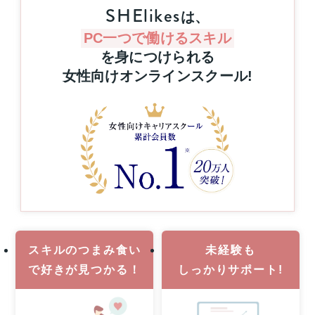
抽
SHElikes
キ
は、
選
リ
で
ン
PC一つで働けるスキル
プ
グ
を身につけられる
レ
を
女性向けオンラインスクール
!
ゼ
通
ン
じ
た
ト！
キ
ハ
ャ
ワ
リ
イ
ア
旅
ア
行
ッ
or
プ
MacBook
支
Pro
援
1
事
名
業
スキルのつまみ食い
未経験も
様
で
好きが見つかる！
しっかりサポート!
に
当
た