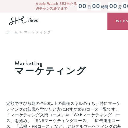
Apple Watch SE3
当たる
00
00
00
0
日
時間
分
Wチャンス終了まで
WEB
ホーム
マーケティング
Marketing
マーケティング
定額で学び放題の全50以上の職種スキルのうち、特にマーケ
ティングの知識を学びたい方におすすめのコース一覧です。
「マーケティング入門コース」や「Webマーケティングコー
ス」を始め、「SNSマーケティングコース」「広告運用コー
ス」「広報・PRコース」など、デジタルマーケティングの基