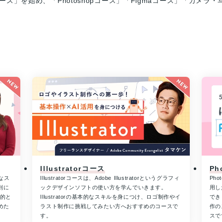
torコース」を始め、「Photoshopコース」「Figmaコース」「
Illustratorコース
Ph
なス
Illustratorコースは、Adobe Illustratorというグラフィ
Ph
則に
ックデザインソフトの使い方を学んでいきます。
用し
目的と
Illustratorの基本的なスキルを身につけ、ロゴ制作やイ
でき
めた
ラスト制作に挑戦してみたい方へおすすめのコースで
作の
す。
スで