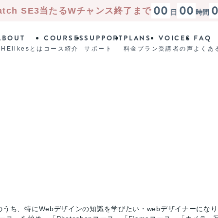
00
00
atch SE3
当たる
Wチャンス終了まで
日
時間
ABOUT
COURSES
SUPPORT
PLANS
VOICES
FAQ
SHElikesとは
コース紹介
サポート
料金プラン
受講者の声
よくあ
のうち、特にWebデザインの知識を学びたい・webデザイナーにな