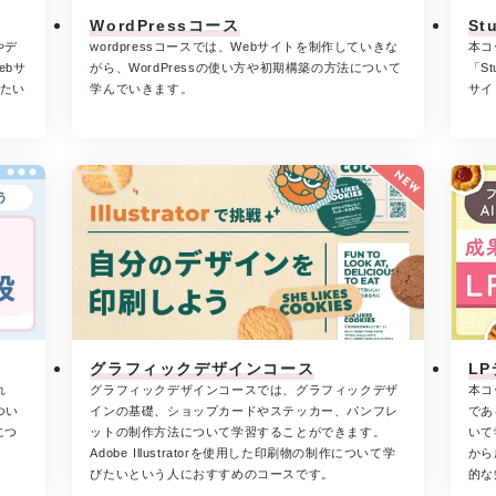
WordPressコース
St
やデ
wordpressコースでは、Webサイトを制作していきな
本コ
ebサ
がら、WordPressの使い方や初期構築の方法について
「S
きたい
学んでいきます。
サイ
グラフィックデザインコース
L
れ
グラフィックデザインコースでは、グラフィックデザ
本コ
つい
インの基礎、ショップカードやステッカー、パンフレ
であ
につ
ットの制作方法について学習することができます。
いて
Adobe Illustratorを使用した印刷物の制作について学
から
びたいという人におすすめのコースです。
的な