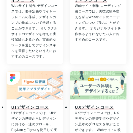
インコース
ディングコース
Webサイト制作 デザインコー
Webサイト制作 コーディング
スでは、要件定義やワイヤー
編コースでは、実技試験を交
フレームの作成、デザインカ
えながらWebサイトのコーデ
ンプの作成について学習する
ィングについて学ぶことがで
ことができます。 オリジナル
きます。 オリジナルサイトを
サイトのデザインを考える実
作れるようになりたい人にお
技試験もあるため、実践的な
すすめのコースです。
ワークを通してデザインスキ
ルを習得したいという人にお
すすめのコースです。
UIデザインコース
UXデザインコース
UIデザインコースでは、UIデ
UXデザインコースでは、UX
ザインの基礎からUIデザイン
デザインの基礎学習やデザイ
における一連のフローを、
ン思考のプロセスを学ぶこと
FigJamとFigmaを使用して実
ができます。 Webサイトの改