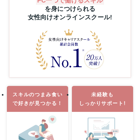
PC一つで働けるスキル
プ
グ
を身につけられる
レ
を
女性向けオンラインスクール
!
ゼ
通
ン
じ
た
ト！
キ
ハ
ャ
ワ
リ
イ
ア
旅
ア
行
ッ
or
プ
MacBook
支
Pro
援
1
事
名
業
スキルのつまみ食い
未経験も
様
で
好きが見つかる！
しっかりサポート!
に
当
た
る！
8
月