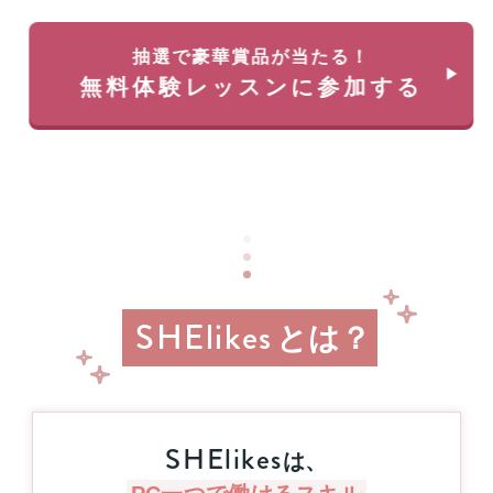
35
料
万
体
円
抽選で豪華賞品が当たる！
験
が
無料体験レッスンに参加する
レ
返
ッ
っ
ス
て
ン
く
に
る
申
チ
し
ャ
込
ン
み
ス!!
＆
経
参
SHElikes
済
とは？
加
産
業
す
省
る
リ
と
ス
抽
SHElikes
キ
は、
選
リ
で
ン