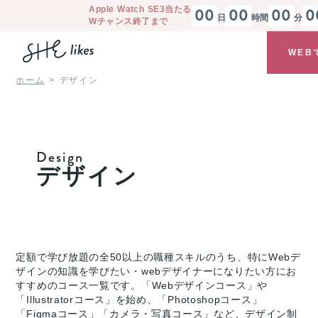
Apple Watch SE3
当たる
00
00
00
0
日
時間
分
Wチャンス終了まで
WEB
ホーム
デザイン
Design
デザイン
定額で学び放題の全50以上の職種スキルのうち、特にWebデ
ザインの知識を学びたい・webデザイナーになりたい方にお
すすめのコース一覧です。「Webデザインコース」や
「Illustratorコース」を始め、「Photoshopコース」
「Figmaコース」「カメラ・写真コース」など、デザイン制