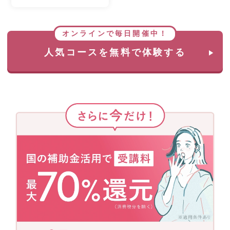
オンラインで毎日開催中！
人気コースを無料で体験する
さ
ら
に
今
だ
け！
国
の
補
助
金
活