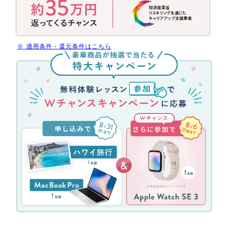
用
で
今
だ
※ 適用条件・還元条件はこちら
け
無
受
料
講
体
料
験
最
レ
大
ッ
70%
ス
還
ン
元
参
(消
加
費
キ
税
ャ
分
ン
を
ペ
除
ー
く)
ン！
約
無