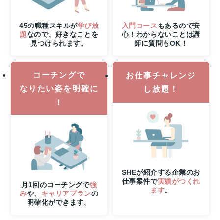
31
日
（月）
45の職種スキルが
学び放
入門コース
もあるので安
申
題
なので、好きなことを
心！わからないことは講
見つけられます。
師に質問もOK！
し
込
み
コーチングで
締
お仕事チャレンジ
切
なりたい姿を明確に
し放題！
さ
！
ら
に
8
月
6
日
（木）
SHEが紹介する企業のお
21
仕事案件で
実績がつくれ
時
月1回のコーチングで
強
ます
。
み
や、
キャリアプラン
の
ま
明確化ができます。
で
の