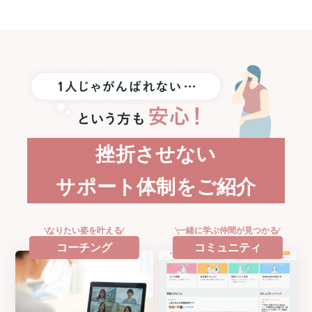
に
Apple
Watch
SE3
プ
レ
ゼ
ン
ト！
挫折させない
サポート体制をご紹介
なりたい姿を叶える
一緒に学ぶ仲間が見つかる
コーチング
コミュニティ