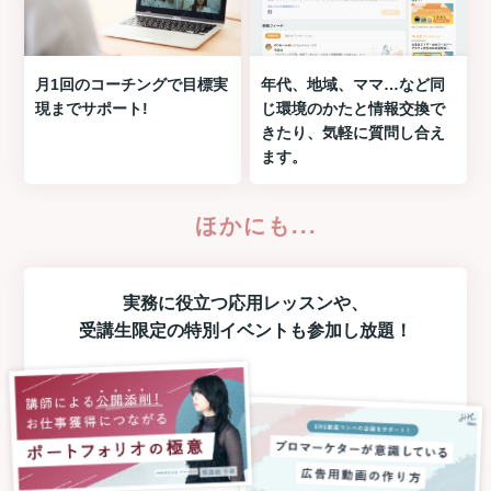
月1回のコーチングで目標実
年代、地域、ママ…など同
現までサポート!
じ環境のかたと情報交換で
きたり、気軽に質問し合え
ます。
ほかにも...
実務に役立つ
応用レッスン
や、
受講生限定の
特別イベント
も参加し放題！