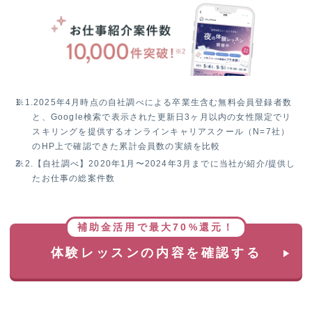
W
チ
ャ
ン
ス！
無
料
※1.
2025年4月時点の自社調べによる卒業生含む無料会員登録者数
体
と、Google検索で表示された更新日3ヶ月以内の女性限定でリ
験
スキリングを提供するオンラインキャリアスクール（N=7社）
レ
のHP上で確認できた累計会員数の実績を比較
ッ
※2.
【自社調べ】2020年1月〜2024年3月までに当社が紹介/提供し
ス
たお仕事の総案件数
ン
参
加
で
補助金活用で最大70%還元！
抽
体験レッスンの内容を確認する
選
で
1
名
様