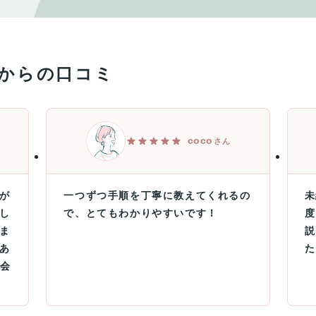
からの口コミ
coco
さん
が
一つずつ手順を丁寧に教えてくれるの
未
し
で、とてもわかりやすいです！
度
ま
説
あ
た
入会