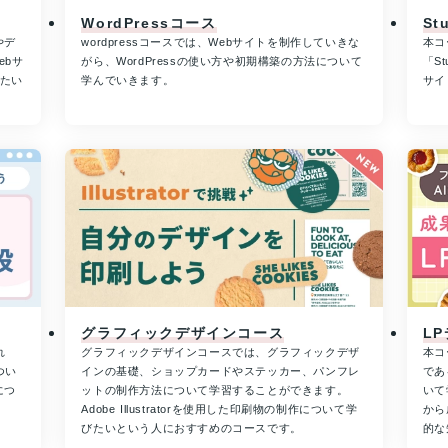
WordPressコース
St
やデ
wordpressコースでは、Webサイトを制作していきな
本コ
ebサ
がら、WordPressの使い方や初期構築の方法について
「S
きたい
学んでいきます。
サイ
グラフィックデザインコース
L
れ
グラフィックデザインコースでは、グラフィックデザ
本コ
つい
インの基礎、ショップカードやステッカー、パンフレ
であ
につ
ットの制作方法について学習することができます。
いて
Adobe Illustratorを使用した印刷物の制作について学
から
びたいという人におすすめのコースです。
的な