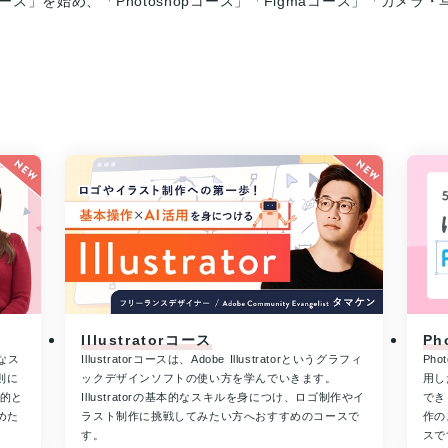
torコース」を始め、「Photoshopコース」「Figmaコース」「
Illustratorコース
Ph
なス
Illustratorコースは、Adobe Illustratorというグラフィ
Ph
則に
ックデザインソフトの使い方を学んでいきます。
用し
目的と
Illustratorの基本的なスキルを身につけ、ロゴ制作やイ
でき
めた
ラスト制作に挑戦してみたい方へおすすめのコースで
作の
す。
スで