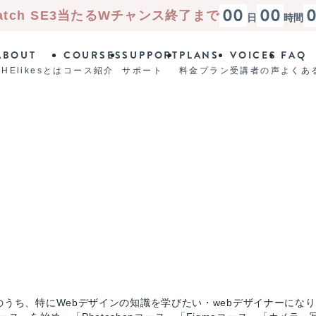
00
00
atch SE3
当たる
Wチャンス終了まで
日
時間
ABOUT
COURSES
SUPPORT
PLANS
VOICES
FAQ
SHElikesとは
コース紹介
サポート
料金プラン
受講者の声
よくあ
のうち、特にWebデザインの知識を学びたい・webデザイナーにな