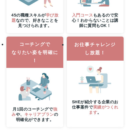
31
日
（月）
45の職種スキルが
学び放
入門コース
もあるので安
申
題
なので、好きなことを
心！わからないことは講
見つけられます。
師に質問もOK！
し
込
み
コーチングで
締
お仕事チャレンジ
切
なりたい姿を明確に
し放題！
さ
！
ら
に
8
月
6
日
（木）
SHEが紹介する企業のお
21
仕事案件で
実績がつくれ
時
月1回のコーチングで
強
ます
。
み
や、
キャリアプラン
の
ま
明確化ができます。
で
の