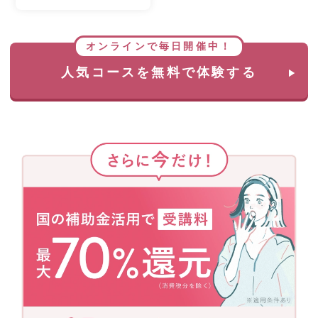
オンラインで毎日開催中！
人気コースを無料で体験する
さ
ら
に
今
だ
け！
国
の
補
助
金
活