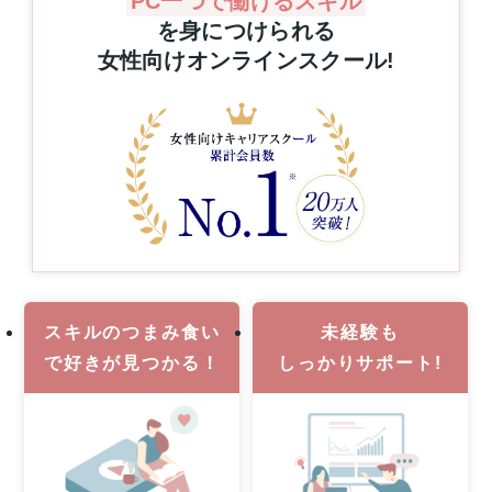
PC一つで働けるスキル
プ
グ
を身につけられる
レ
を
女性向けオンラインスクール
!
ゼ
通
ン
じ
た
ト！
キ
ハ
ャ
ワ
リ
イ
ア
旅
ア
行
ッ
or
プ
MacBook
支
Pro
援
1
事
名
業
スキルのつまみ食い
未経験も
様
で
好きが見つかる！
しっかりサポート!
に
当
た
る！
8
月