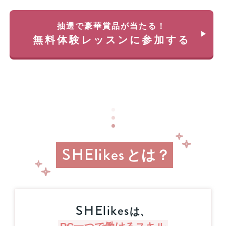
35
料
万
体
円
抽選で豪華賞品が当たる！
験
が
無料体験レッスンに参加する
レ
返
ッ
っ
ス
て
ン
く
に
る
申
チ
し
ャ
込
ン
み
ス!!
＆
経
参
SHElikes
済
とは？
加
産
業
す
省
る
リ
と
ス
抽
SHElikes
キ
は、
選
リ
で
ン