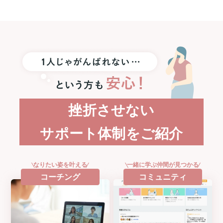
に
Apple
Watch
SE3
プ
レ
ゼ
ン
ト！
挫折させない
サポート体制をご紹介
なりたい姿を叶える
一緒に学ぶ仲間が見つかる
コーチング
コミュニティ