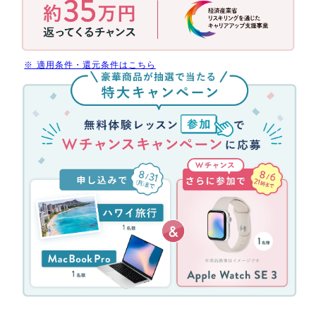
用
で
今
だ
※ 適用条件・還元条件はこちら
け
無
受
料
講
体
料
験
最
レ
大
ッ
70%
ス
還
ン
元
参
(消
加
費
キ
税
ャ
分
ン
を
ペ
除
ー
く)
ン！
約
無