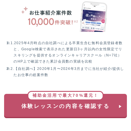
W
チ
ャ
ン
ス！
無
料
※1.
2025年4月時点の自社調べによる卒業生含む無料会員登録者数
体
と、Google検索で表示された更新日3ヶ月以内の女性限定でリ
験
スキリングを提供するオンラインキャリアスクール（N=7社）
レ
のHP上で確認できた累計会員数の実績を比較
ッ
※2.
【自社調べ】2020年1月〜2024年3月までに当社が紹介/提供し
ス
たお仕事の総案件数
ン
参
加
で
補助金活用で最大70%還元！
抽
体験レッスンの内容を確認する
選
で
1
名
様