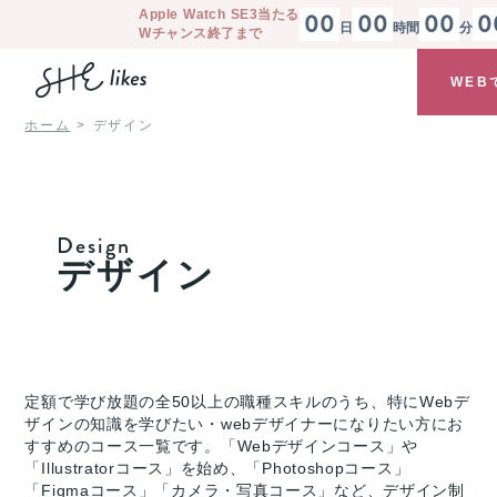
Apple Watch SE3
当たる
00
00
00
0
日
時間
分
Wチャンス終了まで
WEB
ホーム
デザイン
Design
デザイン
定額で学び放題の全50以上の職種スキルのうち、特にWebデ
ザインの知識を学びたい・webデザイナーになりたい方にお
すすめのコース一覧です。「Webデザインコース」や
「Illustratorコース」を始め、「Photoshopコース」
「Figmaコース」「カメラ・写真コース」など、デザイン制