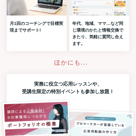
月1回のコーチングで目標実
年代、地域、ママ…など同
現までサポート!
じ環境のかたと情報交換で
きたり、気軽に質問し合え
ます。
ほかにも...
実務に役立つ
応用レッスン
や、
受講生限定の
特別イベント
も参加し放題！