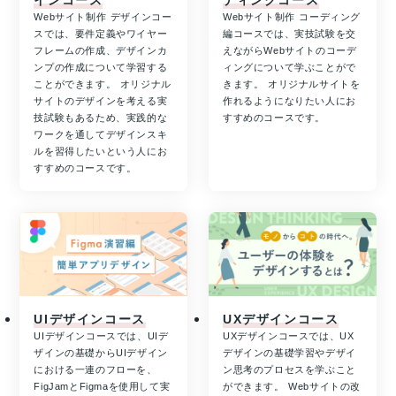
インコース
ディングコース
Webサイト制作 デザインコー
Webサイト制作 コーディング
スでは、要件定義やワイヤー
編コースでは、実技試験を交
フレームの作成、デザインカ
えながらWebサイトのコーデ
ンプの作成について学習する
ィングについて学ぶことがで
ことができます。 オリジナル
きます。 オリジナルサイトを
サイトのデザインを考える実
作れるようになりたい人にお
技試験もあるため、実践的な
すすめのコースです。
ワークを通してデザインスキ
ルを習得したいという人にお
すすめのコースです。
UIデザインコース
UXデザインコース
UIデザインコースでは、UIデ
UXデザインコースでは、UX
ザインの基礎からUIデザイン
デザインの基礎学習やデザイ
における一連のフローを、
ン思考のプロセスを学ぶこと
FigJamとFigmaを使用して実
ができます。 Webサイトの改