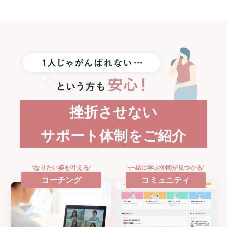
に
Apple
Watch
SE3
プ
レ
ゼ
ン
ト！
挫折させない
サポート体制をご紹介
なりたい姿を叶える
一緒に学ぶ仲間が見つかる
コーチング
コミュニティ