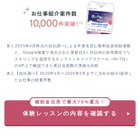
W
チ
ャ
ン
ス！
無
料
※1.
2025年4月時点の自社調べによる卒業生含む無料会員登録者数
体
と、Google検索で表示された更新日3ヶ月以内の女性限定でリ
験
スキリングを提供するオンラインキャリアスクール（N=7社）
レ
のHP上で確認できた累計会員数の実績を比較
ッ
※2.
【自社調べ】2020年1月〜2024年3月までに当社が紹介/提供し
ス
たお仕事の総案件数
ン
参
加
で
補助金活用で最大70%還元！
抽
体験レッスンの内容を確認する
選
で
1
名
様