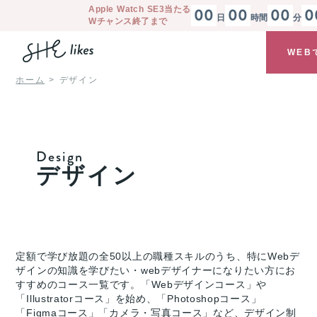
Apple Watch SE3
当たる
00
00
00
0
日
時間
分
Wチャンス終了まで
WEB
ホーム
デザイン
Design
デザイン
定額で学び放題の全50以上の職種スキルのうち、特にWebデ
ザインの知識を学びたい・webデザイナーになりたい方にお
すすめのコース一覧です。「Webデザインコース」や
「Illustratorコース」を始め、「Photoshopコース」
「Figmaコース」「カメラ・写真コース」など、デザイン制