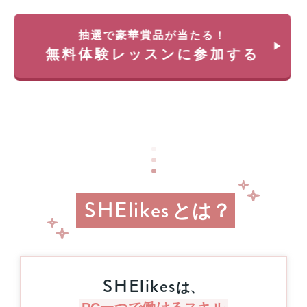
35
料
万
体
円
抽選で豪華賞品が当たる！
験
が
無料体験レッスンに参加する
レ
返
ッ
っ
ス
て
ン
く
に
る
申
チ
し
ャ
込
ン
み
ス!!
＆
経
参
SHElikes
済
とは？
加
産
業
す
省
る
リ
と
ス
抽
SHElikes
キ
は、
選
リ
で
ン