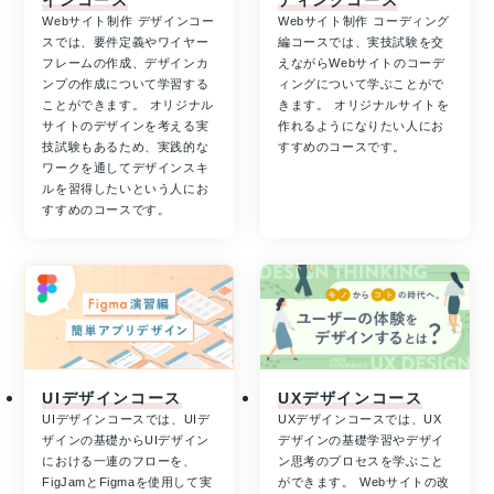
インコース
ディングコース
Webサイト制作 デザインコー
Webサイト制作 コーディング
スでは、要件定義やワイヤー
編コースでは、実技試験を交
フレームの作成、デザインカ
えながらWebサイトのコーデ
ンプの作成について学習する
ィングについて学ぶことがで
ことができます。 オリジナル
きます。 オリジナルサイトを
サイトのデザインを考える実
作れるようになりたい人にお
技試験もあるため、実践的な
すすめのコースです。
ワークを通してデザインスキ
ルを習得したいという人にお
すすめのコースです。
UIデザインコース
UXデザインコース
UIデザインコースでは、UIデ
UXデザインコースでは、UX
ザインの基礎からUIデザイン
デザインの基礎学習やデザイ
における一連のフローを、
ン思考のプロセスを学ぶこと
FigJamとFigmaを使用して実
ができます。 Webサイトの改