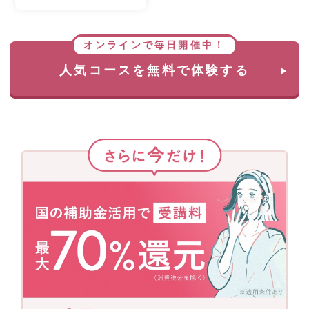
オンラインで毎日開催中！
人気コースを無料で体験する
さ
ら
に
今
だ
け！
国
の
補
助
金
活