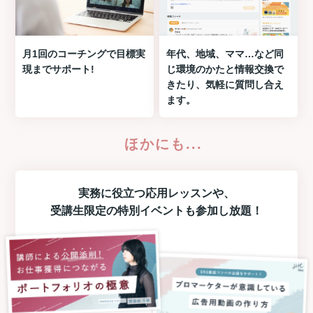
月1回のコーチングで目標実
年代、地域、ママ…など同
現までサポート!
じ環境のかたと情報交換で
きたり、気軽に質問し合え
ます。
ほかにも...
実務に役立つ
応用レッスン
や、
受講生限定の
特別イベント
も参加し放題！