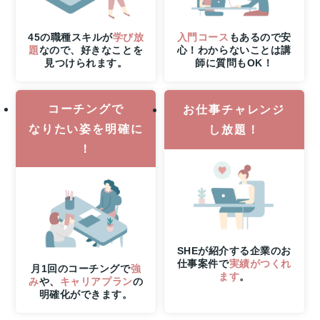
31
日
（月）
45の職種スキルが
学び放
入門コース
もあるので安
申
題
なので、好きなことを
心！わからないことは講
見つけられます。
師に質問もOK！
し
込
み
コーチングで
締
お仕事チャレンジ
切
なりたい姿を明確に
し放題！
さ
！
ら
に
8
月
6
日
（木）
SHEが紹介する企業のお
21
仕事案件で
実績がつくれ
時
月1回のコーチングで
強
ます
。
み
や、
キャリアプラン
の
ま
明確化ができます。
で
の