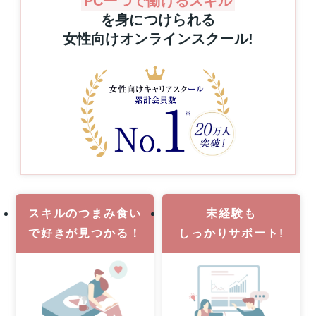
PC一つで働けるスキル
プ
グ
を身につけられる
レ
を
女性向けオンラインスクール
!
ゼ
通
ン
じ
た
ト！
キ
ハ
ャ
ワ
リ
イ
ア
旅
ア
行
ッ
or
プ
MacBook
支
Pro
援
1
事
名
業
スキルのつまみ食い
未経験も
様
で
好きが見つかる！
しっかりサポート!
に
当
た
る！
8
月