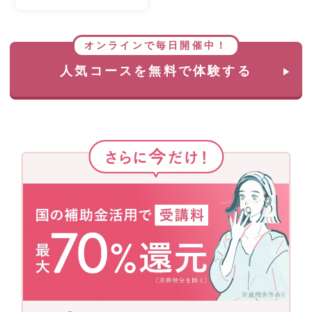
オンラインで毎日開催中！
人気コースを無料で体験する
さ
ら
に
今
だ
け！
国
の
補
助
金
活