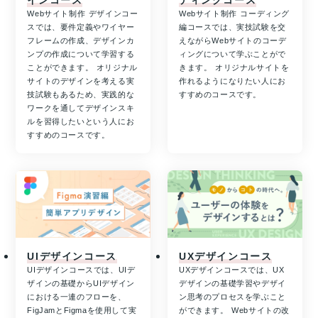
インコース
ディングコース
Webサイト制作 デザインコー
Webサイト制作 コーディング
スでは、要件定義やワイヤー
編コースでは、実技試験を交
フレームの作成、デザインカ
えながらWebサイトのコーデ
ンプの作成について学習する
ィングについて学ぶことがで
ことができます。 オリジナル
きます。 オリジナルサイトを
サイトのデザインを考える実
作れるようになりたい人にお
技試験もあるため、実践的な
すすめのコースです。
ワークを通してデザインスキ
ルを習得したいという人にお
すすめのコースです。
UIデザインコース
UXデザインコース
UIデザインコースでは、UIデ
UXデザインコースでは、UX
ザインの基礎からUIデザイン
デザインの基礎学習やデザイ
における一連のフローを、
ン思考のプロセスを学ぶこと
FigJamとFigmaを使用して実
ができます。 Webサイトの改