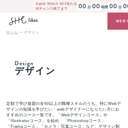
Apple Watch SE3
当たる
00
00
00
0
日
時間
分
Wチャンス終了まで
WEB
ホーム
デザイン
Design
デザイン
定額で学び放題の全50以上の職種スキルのうち、特にWebデ
ザインの知識を学びたい・webデザイナーになりたい方にお
すすめのコース一覧です。「Webデザインコース」や
「Illustratorコース」を始め、「Photoshopコース」
「Figmaコース」「カメラ・写真コース」など、デザイン制