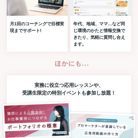
月1回のコーチングで目標実
年代、地域、ママ…など同
現までサポート!
じ環境のかたと情報交換で
きたり、気軽に質問し合え
ます。
ほかにも...
実務に役立つ
応用レッスン
や、
受講生限定の
特別イベント
も参加し放題！