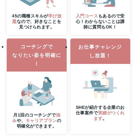
31
日
（月）
45の職種スキルが
学び放
入門コース
もあるので安
申
題
なので、好きなことを
心！わからないことは講
見つけられます。
師に質問もOK！
し
込
み
コーチングで
締
お仕事チャレンジ
切
なりたい姿を明確に
し放題！
さ
！
ら
に
8
月
6
日
（木）
SHEが紹介する企業のお
21
仕事案件で
実績がつくれ
時
月1回のコーチングで
強
ます
。
み
や、
キャリアプラン
の
ま
明確化ができます。
で
の