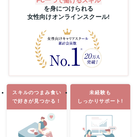
PC一つで働けるスキル
プ
グ
を身につけられる
レ
を
女性向けオンラインスクール
!
ゼ
通
ン
じ
た
ト！
キ
ハ
ャ
ワ
リ
イ
ア
旅
ア
行
ッ
or
プ
MacBook
支
Pro
援
1
事
名
業
スキルのつまみ食い
未経験も
様
で
好きが見つかる！
しっかりサポート!
に
当
た
る！
8
月