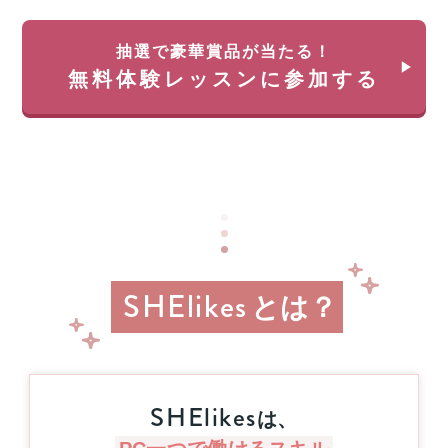
35
料
万
体
円
抽選で豪華賞品が当たる！
験
が
無料体験レッスンに参加する
レ
返
ッ
っ
ス
て
ン
く
に
る
申
チ
し
ャ
込
ン
み
ス!!
＆
経
参
SHElikes
済
とは？
加
産
業
す
省
る
リ
と
ス
抽
SHElikes
キ
は、
選
リ
で
ン