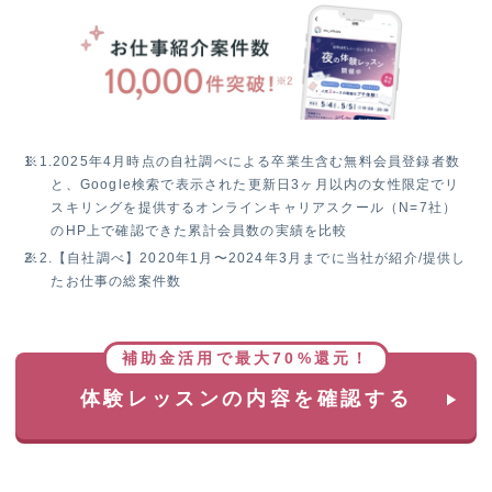
W
チ
ャ
ン
ス！
無
料
※1.
2025年4月時点の自社調べによる卒業生含む無料会員登録者数
体
と、Google検索で表示された更新日3ヶ月以内の女性限定でリ
験
スキリングを提供するオンラインキャリアスクール（N=7社）
レ
のHP上で確認できた累計会員数の実績を比較
ッ
※2.
【自社調べ】2020年1月〜2024年3月までに当社が紹介/提供し
ス
たお仕事の総案件数
ン
参
加
で
補助金活用で最大70%還元！
抽
体験レッスンの内容を確認する
選
で
1
名
様