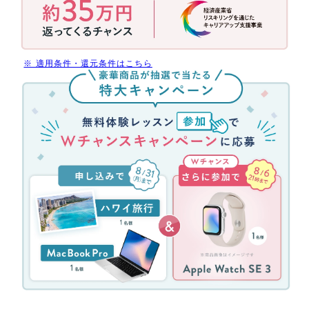
用
で
今
だ
※ 適用条件・還元条件はこちら
け
無
受
料
講
体
料
験
最
レ
大
ッ
70%
ス
還
ン
元
参
(消
加
費
キ
税
ャ
分
ン
を
ペ
除
ー
く)
ン！
約
無