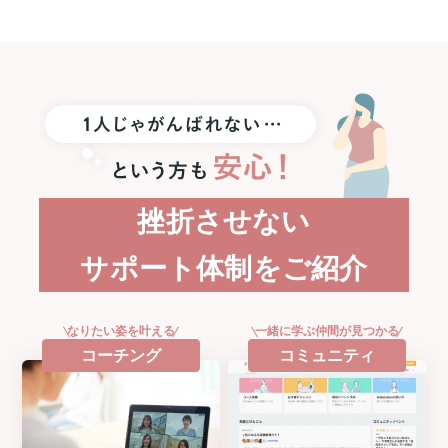
に
Apple
Watch
SE3
プ
レ
ゼ
ン
ト！
挫折させない
サポート体制をご紹介
なりたい姿を叶える
一緒に学ぶ仲間が見つかる
コーチング
コミュニティ