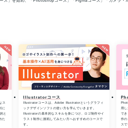
torコース」を始め、「Photoshopコース」「Figmaコース」「
Illustratorコース
Ph
なス
Illustratorコースは、Adobe Illustratorというグラフィ
Ph
則に
ックデザインソフトの使い方を学んでいきます。
用し
目的と
Illustratorの基本的なスキルを身につけ、ロゴ制作やイ
でき
めた
ラスト制作に挑戦してみたい方へおすすめのコースで
作の
す。
スで