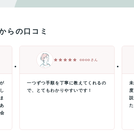
からの口コミ
coco
さん
が
一つずつ手順を丁寧に教えてくれるの
未
し
で、とてもわかりやすいです！
度
ま
説
あ
た
入会