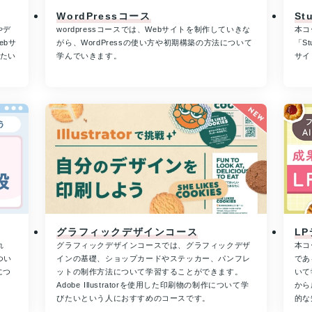
WordPressコース
St
やデ
wordpressコースでは、Webサイトを制作していきな
本コ
ebサ
がら、WordPressの使い方や初期構築の方法について
「S
きたい
学んでいきます。
サイ
グラフィックデザインコース
L
れ
グラフィックデザインコースでは、グラフィックデザ
本コ
つい
インの基礎、ショップカードやステッカー、パンフレ
であ
につ
ットの制作方法について学習することができます。
いて
Adobe Illustratorを使用した印刷物の制作について学
から
びたいという人におすすめのコースです。
的な